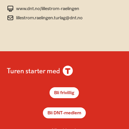
www.dnt.no/lillestrom-raelingen
lillestrom.raelingen.turlag@dnt.no
Bli frivillig
Bli DNT-medlem