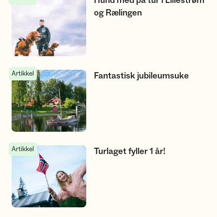
Hund med på tur i Lillestrøm
og Rælingen
Artikkel
Fantastisk jubileumsuke
Fantastisk jubileumsuke
Artikkel
Turlaget fyller 1 år!
Turlaget fyller 1 år!