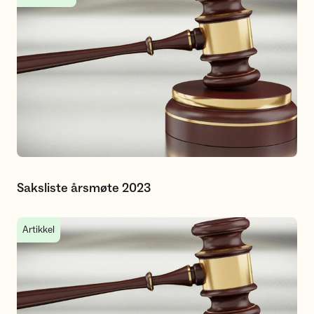
Saksliste årsmøte 2023
Innkalling til årsmøte 2023
Artikkel