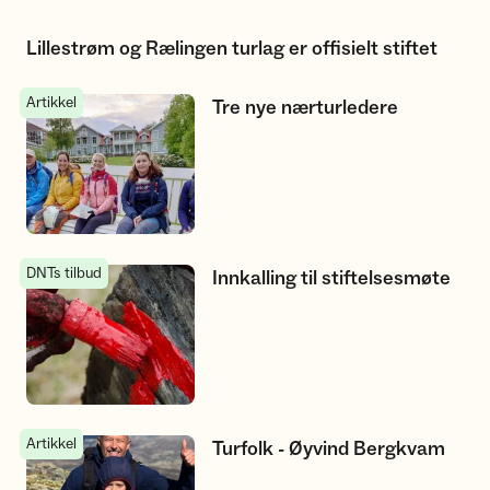
Lillestrøm og Rælingen turlag er offisielt stiftet
Artikkel
Tre nye nærturledere
Tre nye nærturledere
DNTs tilbud
Innkalling til stiftelsesmøte
Innkalling til stiftelsesmøte
Artikkel
Turfolk - Øyvind Bergkvam
Turfolk - Øyvind Bergkvam