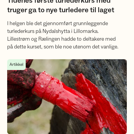
Tidenes første turlederkurs med
truger ga to nye turledere til laget
I helgen ble det gjennomført grunnleggende
turlederkurs på Nydalshytta i Lillomarka.
Lillestrøm og Rælingen hadde to deltakere med
på dette kurset, som ble noe utenom det vanlige.
Årsmøtet vel gjennomført
Artikkel