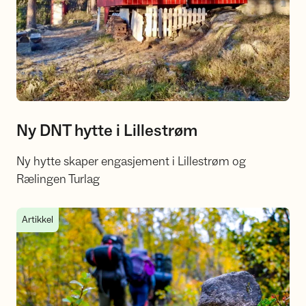
Ny DNT hytte i Lillestrøm
Ny hytte skaper engasjement i Lillestrøm og
Rælingen Turlag
Saksliste årsmøte 2025
Artikkel