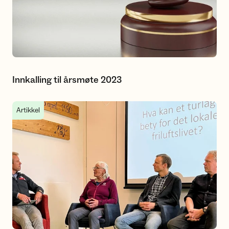
Innkalling til årsmøte 2023
Lillestrøm og Rælingen turlag er offisielt stiftet
Artikkel