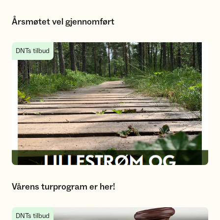
Årsmøtet vel gjennomført
Vårens turprogram er her!
DNTs tilbud
Vårens turprogram er her!
Saksliste årsmøte 2023
DNTs tilbud