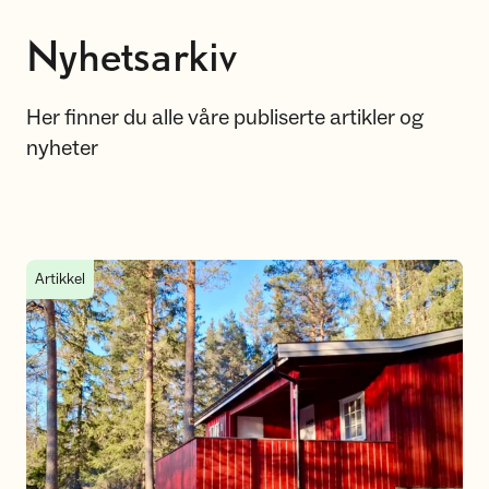
Nyhetsarkiv
Her finner du alle våre publiserte artikler og
nyheter
Ny DNT hytte i Lillestrøm
Artikkel