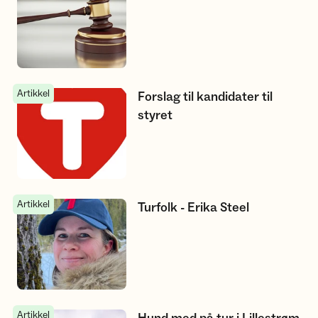
Artikkel
Forslag til kandidater til styret
Forslag til kandidater til
styret
Artikkel
Turfolk - Erika Steel
Turfolk - Erika Steel
Artikkel
Hund med på tur i Lillestrøm og Rælingen