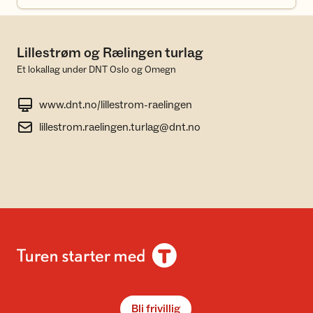
Lillestrøm og Rælingen turlag
Et lokallag under DNT Oslo og Omegn
www.dnt.no/lillestrom-raelingen
lillestrom.raelingen.turlag@dnt.no
Bli frivillig