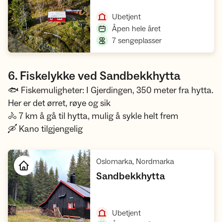
Åpne hytte
,
Ubetjent
,
Åpen hele året
,
7 sengeplasser
6. Fiskelykke ved Sandbekkhytta
🐟 Fiskemuligheter: I Gjerdingen, 350 meter fra hytta.
Her er det ørret, røye og sik
🚴 7 km å gå til hytta, mulig å sykle helt frem
🛶 Kano tilgjengelig
,
Oslomarka, Nordmarka
,
Sandbekkhytta
Åpne hytte
,
Ubetjent