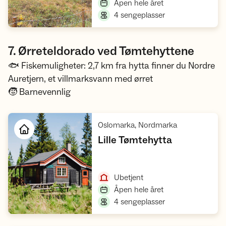
,
Åpen hele året
,
4 sengeplasser
7. Ørreteldorado ved Tømtehyttene
🐟 Fiskemuligheter: 2,7 km fra hytta finner du Nordre
Auretjern, et villmarksvann med ørret
🧒 Barnevennlig
,
Oslomarka, Nordmarka
,
Lille Tømtehytta
Åpne hytte
,
Ubetjent
,
Åpen hele året
,
4 sengeplasser