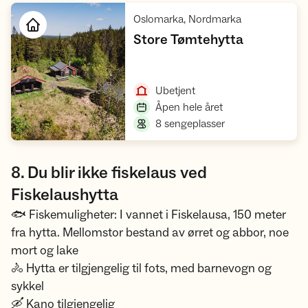
,
Oslomarka, Nordmarka
,
Store Tømtehytta
Åpne hytte
,
Ubetjent
,
Åpen hele året
,
8 sengeplasser
8. Du blir ikke fiskelaus ved
Fiskelaushytta
🐟 Fiskemuligheter: I vannet i Fiskelausa, 150 meter
fra hytta. Mellomstor bestand av ørret og abbor, noe
mort og lake
🚴 Hytta er tilgjengelig til fots, med barnevogn og
sykkel
🛶 Kano tilgjengelig