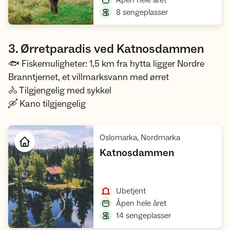
Åpen hele året
,
8 sengeplasser
3. Ørretparadis ved Katnosdammen
🐟 Fiskemuligheter: 1,5 km fra hytta ligger Nordre
Branntjernet, et villmarksvann med ørret
🚴 Tilgjengelig med sykkel
🛶 Kano tilgjengelig
,
Oslomarka, Nordmarka
,
Katnosdammen
Åpne hytte
,
Ubetjent
,
Åpen hele året
,
14 sengeplasser