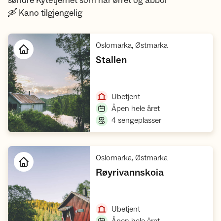
søndre Kytetjernet som har ørret og abbor
🛶 Kano tilgjengelig
,
Oslomarka, Østmarka
,
Stallen
Åpne hytte
,
Ubetjent
,
Åpen hele året
,
4 sengeplasser
,
Oslomarka, Østmarka
,
Røyrivannskoia
Åpne hytte
,
Ubetjent
,