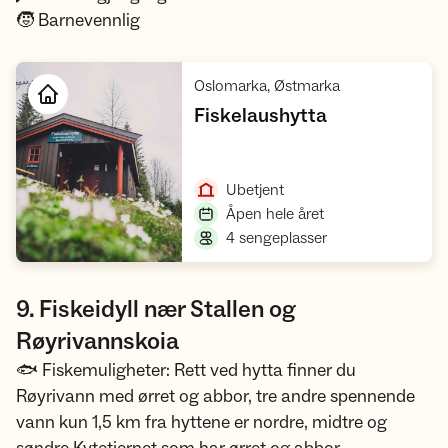
🧒 Barnevennlig
,
Oslomarka, Østmarka
,
Fiskelaushytta
Åpne hytte
,
Ubetjent
,
Åpen hele året
,
4 sengeplasser
9. Fiskeidyll nær Stallen og
Røyrivannskoia
🐟 Fiskemuligheter: Rett ved hytta finner du
Røyrivann med ørret og abbor, tre andre spennende
vann kun 1,5 km fra hyttene er nordre, midtre og