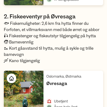
2. Fiskeeventyr på Øvresaga
🐟 Fiskemuligheter: 2,6 km fra hytta finner du
Forfoten, et villmarksvann med både ørret og abbor
🎣 Fiskestenger og fiskeutstyr tilgjengelig på hytta
🧒 Barnevennlig
🥾 Kort gåavstand til hytta, mulig å sykle og trille
barnevogn
🛶 Kano tilgjengelig
,
Oslomarka, Østmarka
,
Øvresaga
Åpne hytte
,
Ubetjent
,