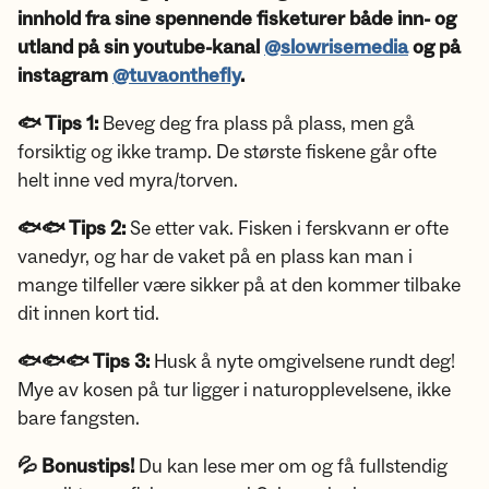
innhold fra sine spennende fisketurer både inn- og
utland på sin youtube-kanal
@slowrisemedia
og på
instagram
@tuvaonthefly
.
🐟 Tips 1:
Beveg deg fra plass på plass, men gå
forsiktig og ikke tramp. De største fiskene går ofte
helt inne ved myra/torven.
🐟🐟 Tips 2:
Se etter vak. Fisken i ferskvann er ofte
vanedyr, og har de vaket på en plass kan man i
mange tilfeller være sikker på at den kommer tilbake
dit innen kort tid.
🐟🐟🐟 Tips 3:
Husk å nyte omgivelsene rundt deg!
Mye av kosen på tur ligger i naturopplevelsene, ikke
bare fangsten.
💦 Bonustips!
Du kan lese mer om og få fullstendig