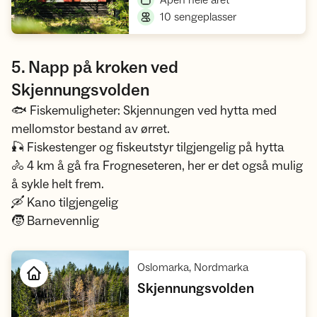
Åpen hele året
,
10 sengeplasser
5. Napp på kroken ved
Skjennungsvolden
🐟 Fiskemuligheter: Skjennungen ved hytta med
mellomstor bestand av ørret.
🎣 Fiskestenger og fiskeutstyr tilgjengelig på hytta
🚴 4 km å gå fra Frogneseteren, her er det også mulig
å sykle helt frem.
🛶 Kano tilgjengelig
🧒 Barnevennlig
,
Oslomarka, Nordmarka
,
Skjennungsvolden