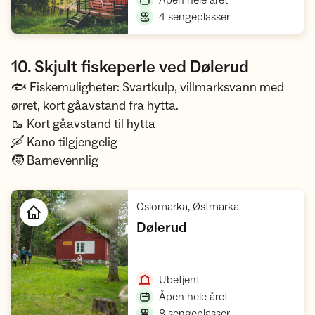
Åpen hele året
,
4 sengeplasser
10. Skjult fiskeperle ved Dølerud
🐟 Fiskemuligheter: Svartkulp, villmarksvann med
ørret, kort gåavstand fra hytta.
🥾 Kort gåavstand til hytta
🛶 Kano tilgjengelig
🧒 Barnevennlig
,
Oslomarka, Østmarka
,
Dølerud
Åpne hytte
,
Ubetjent
,
Åpen hele året
,
8 sengeplasser