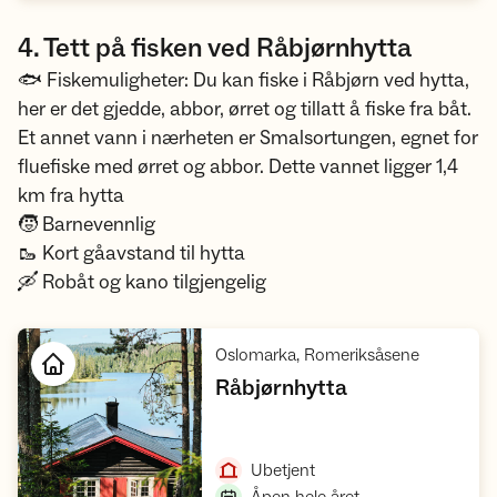
4. Tett på fisken ved Råbjørnhytta
🐟 Fiskemuligheter: Du kan fiske i Råbjørn ved hytta,
her er det gjedde, abbor, ørret og tillatt å fiske fra båt.
Et annet vann i nærheten er Smalsortungen, egnet for
fluefiske med ørret og abbor. Dette vannet ligger 1,4
km fra hytta
🧒 Barnevennlig
🥾 Kort gåavstand til hytta
🛶 Robåt og kano tilgjengelig
,
Oslomarka, Romeriksåsene
,
Råbjørnhytta
Åpne hytte
,
Ubetjent
,