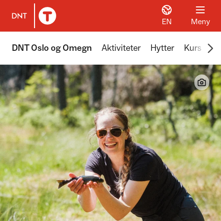
EN
Meny
Til DNT.no forside
Scr
DNT Oslo og Omegn
Aktiviteter
Hytter
Kurs
Tu