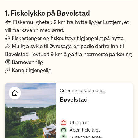
1. Fiskelykke på Bøvelstad
🐟 Fiskemuligheter: 2 km fra hytta ligger Luttjern, et
villmarksvann med ørret.
🎣 Fiskestenger og fiskeutstyr tilgjengelig på hytta
🚴 Mulig å sykle til Øvresaga og padle derfra inn til
Bøvelstad - evtuelt 9 km å gå fra nærmeste parkering
🧒 Barnevennlig
🛶 Kano tilgjengelig
,
Oslomarka, Østmarka
,
Bøvelstad
Åpne hytte
,
Ubetjent
,
Åpen hele året
,
17 sengeplasser