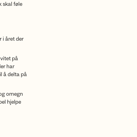
 skal føle
 i året der
ivitet på
er har
l å delta på
o og omegn
el hjelpe