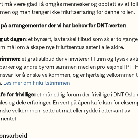
t må være glad i å omgås mennesker og opptatt av at folk
en og man trenger ikke friluftserfaring for denne rollen.
på arrangementer der vi har behov for DNT-verter:
g ut dagen
: et bynært, lavterskel tilbud som skjer to ganger
om mål om å skape nye friluftsentusiaster i alle aldre.
strimmen:
et gratistilbud der vi inviterer til trim og fysisk akt
i parker og andre byrom sammen med en profesjonell PT. H
nsvar for å ønske velkommen, og er hjertelig velkommen ti
n.
Les mer om Friluftstrimmen
e for frivillige:
et månedlig forum der frivillige i DNT Osl
es og dele erfaringer. En vert på åpen kafe kan for eksemp
ske velkommen, sette ut mat eller rydde i etterkant av
mentet.
jonsarbeid