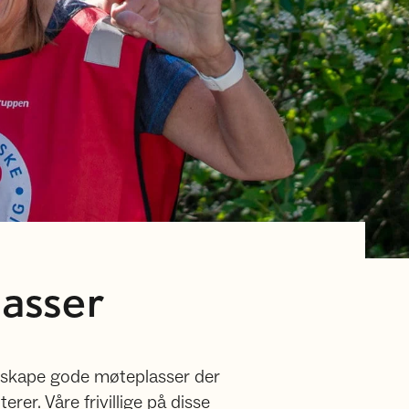
asser
 skape gode møteplasser der
rer. Våre frivillige på disse