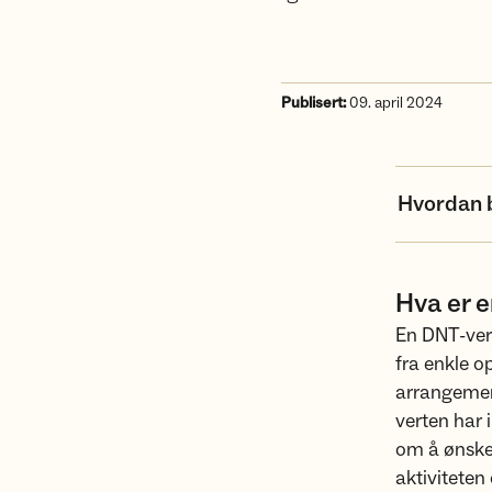
Publisert:
09. april 2024
Hvordan b
Hva er 
En DNT-vert
fra enkle o
arrangement
verten har 
om å ønske 
aktiviteten