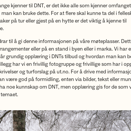
ge kjenner til DNT, er det ikke alle som kjenner omfanget
man kan bruke dette. For at flere skal kunne ta del i felle
ltaker på tur eller gjest på en hytte er det viktig å kjenne til
e.
bidrar til å gi denne informasjonen på våre møteplasser. De
rrangementer eller på en stand i byen eller i marka. Vi har e
år grundig opplæring i DNTs tilbud og hvordan man kan b
tillegg har vi en frivillig fotogruppe og frivillige som har i 
krivelser og turforslag på ut.no. For å drive med informasj
være god på formidling, enten via bilder, tekst eller munt
å ha noe kunnskap om DNT, men opplæring gis for de som v
- temaet.