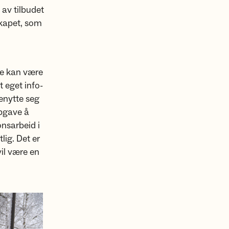
 av tilbudet
skapet, som
tte kan være
t eget info-
enytte seg
oppgave å
onsarbeid i
lig. Det er
il være en