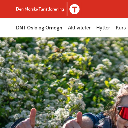
Til DNT.no forside
DNT Oslo og Omegn
Aktiviteter
Hytter
Kurs