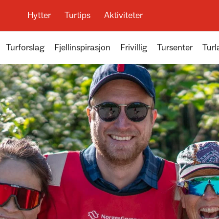
Hytter
Turtips
Aktiviteter
Turforslag
Fjellinspirasjon
Frivillig
Tursenter
Turl