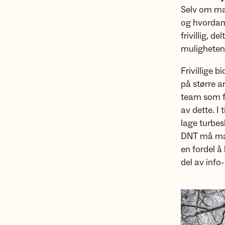
Selv om man
og hvordan 
frivillig, de
muligheten
Frivillige 
på større a
team som f
av dette. I 
lage turbes
DNT må man 
en fordel 
del av info