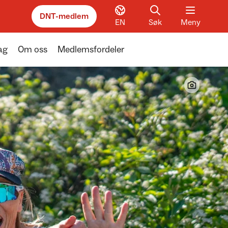
DNT-medlem
EN
Søk
Meny
ag
Om oss
Medlemsfordeler