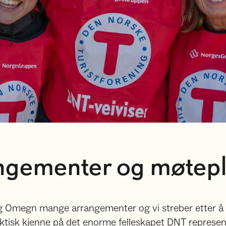
ngementer og møtepl
og Omegn mange arrangementer og vi streber etter å
faktisk kjenne på det enorme felleskapet DNT represente