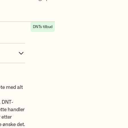
DNTs tilbud
øte med alt
t. DNT-
tte handler
 etter
e ønske det.