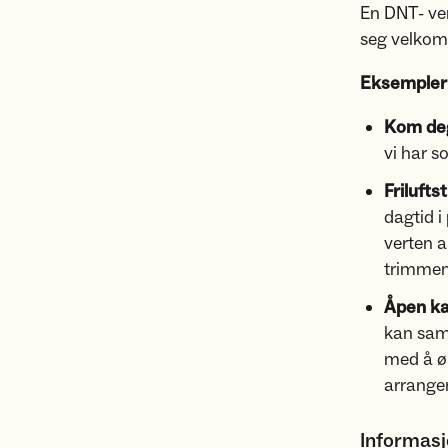
En DNT- ver
seg velkomm
Eksempler 
Kom de
vi har s
Friluft
dagtid 
verten a
trimme
Åpen kaf
kan saml
med å øn
arrange
Informas