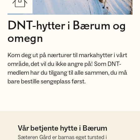
DNT-hytter i Bærum og
omegn
Kom deg ut på nærturer til markahytter i vårt
område, det vil du ikke angre på! Som DNT-
medlem har du tilgang til alle sammen, du må
bare bestille sengeplass først.
Vår betjente hytte i Bærum
Sæteren Gård er barnas eget tursted i