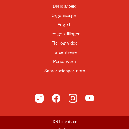
DNTs arbeid
Organisasjon
English
Ledige stillinger
Fjell og Vidde
Tursentrene
Personvern
Samarbeidspartnere
Til UT.no
Til DNT på Facebook
Til DNT på Instagram
Til DNT på YouTube
DNT der du er