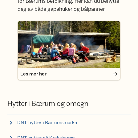
for Bærums befolkning. Her kan du benytte
deg av både gapahuker og bålpanner.
Les mer her
Les mer her
Hytter i Bærum og omegn
DNT-hytter i Bærumsmarka
DNT-hytter på Krokskogen