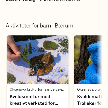
Aktiviteter for barn i Bærum
Åpne aktivitet
Å
,
Oksenøya bruk / Tornsangerveien 9-21 Fornebu / Fornebu
Kveldsmattur med
Kveldsmattur
kreativt verksted for
Trolleker for