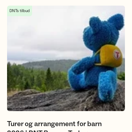
Turer og arrangement for barn 2026 | DNT Bærum Turlag
DNTs tilbud
Turer og arrangement for barn