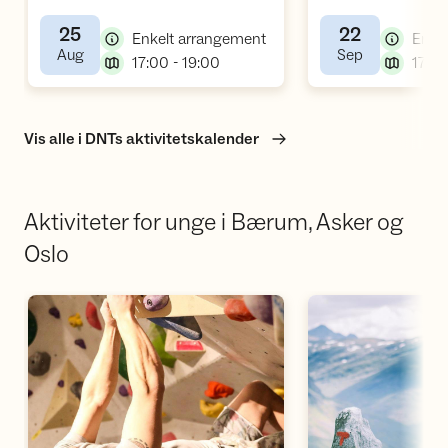
,
småbarnsfamilier
småbarnsfami
25
22
,
Enkelt arrangement
Enke
,
,
Aug
Sep
,
17:00 - 19:00
17:00
Vis alle i DNTs aktivitetskalender
Aktiviteter for unge i Bærum, Asker og
Oslo