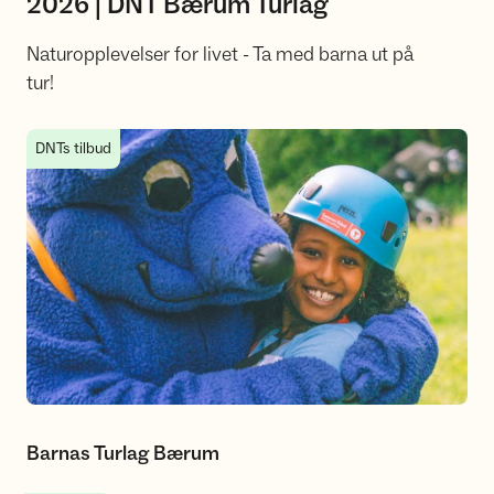
2026 | DNT Bærum Turlag
Naturopplevelser for livet - Ta med barna ut på
tur!
Barnas Turlag Bærum
DNTs tilbud
Barnas Turlag Bærum