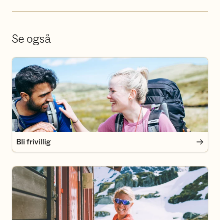
Se også
Bli frivillig
Bli frivillig
Bli medlem