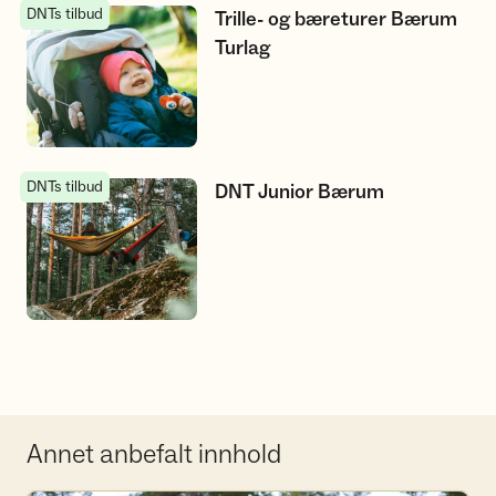
DNTs tilbud
Trille- og bæreturer Bærum Turlag
Trille- og bæreturer Bærum
Turlag
DNTs tilbud
DNT Junior Bærum
DNT Junior Bærum
Annet anbefalt innhold