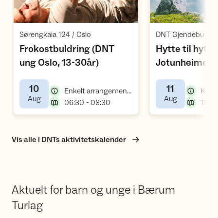
Åpne aktivitet
Å
,
Sørengkaia 124 / Oslo
DNT Gjendebu / L
Frokostbuldring (DNT
Hytte til hytt
,
ung Oslo, 13-30år)
Jotunheimen - 
til fossefall (
10
11
Oslo, 18-30 år
,
Enkelt arrangement, buldring og klatring
,
,
Aug
Aug
,
06:30 - 08:30
Vis alle i DNTs aktivitetskalender
Aktuelt for barn og unge i Bærum
Turlag