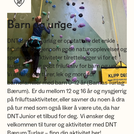
Barn og unge
DNT Bærum Turlag er opptatt av det enkle
friluftsliv og gjennom gode naturopplevelser og
spennende aktiviteter tilrettelegger vi for et
langt, sunt og godt friluftsliv for barn og unge.
Vi arrangerer turer, lek og moro for
barnefamilier med barn 0-12 år (Barnas Turlag
Bærum). Er du mellom 12 og 16 år og nysgjerrig
på friluftsaktiviteter, eller savner du noen å dra
på tur med som også liker å være ute, da har
DNT Junior et tilbud for deg. Vi ønsker deg
velkommen til turer og aktiviteter med DNT
Bærum Turlag – finn din aktivitet her!