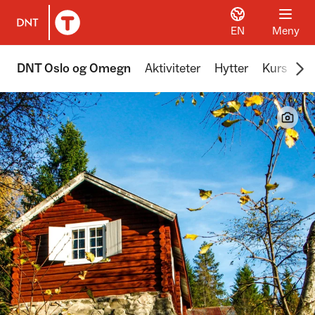
EN
Meny
Til DNT.no forside
Scr
DNT Oslo og Omegn
Aktiviteter
Hytter
Kurs
Tu