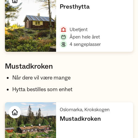
,
Presthytta
Åpne hytte
,
Ubetjent
,
Åpen hele året
,
4 sengeplasser
Mustadkroken
Når dere vil være mange
​​​​Hytta bestilles som enhet
,
Oslomarka, Krokskogen
,
Mustadkroken
Åpne hytte