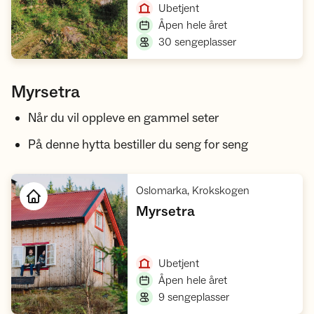
,
Ubetjent
,
Åpen hele året
,
30 sengeplasser
Myrsetra
Når du vil oppleve en gammel seter
På denne hytta bestiller du seng for seng
,
Oslomarka, Krokskogen
,
Myrsetra
Åpne hytte
,
Ubetjent
,
Åpen hele året
,
9 sengeplasser