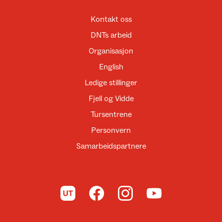
Kontakt oss
DNTs arbeid
Organisasjon
English
Ledige stillinger
Fjell og Vidde
Tursentrene
Personvern
Samarbeidspartnere
Til UT.no
Til DNT på Facebook
Til DNT på Instagram
Til DNT på YouTube