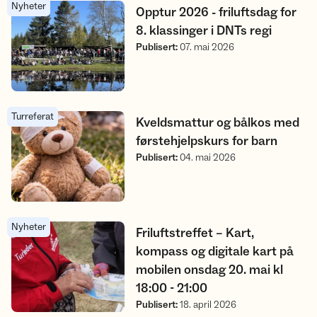
Nyheter
Opptur 2026 - friluftsdag for 8. klassinger i DNTs regi
Opptur 2026 - friluftsdag for
8. klassinger i DNTs regi
Publisert
:
07. mai 2026
Turreferat
Kveldsmattur og bålkos med førstehjelpskurs for barn
Kveldsmattur og bålkos med
førstehjelpskurs for barn
Publisert
:
04. mai 2026
Nyheter
Friluftstreffet – Kart, kompass og digitale kart på mobilen onsd
Friluftstreffet – Kart,
kompass og digitale kart på
mobilen onsdag 20. mai kl
18:00 - 21:00
Publisert
:
18. april 2026