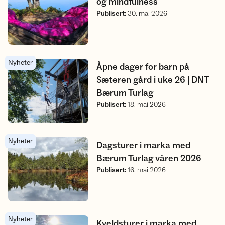
og mindfulness
Publisert
:
30. mai 2026
Nyheter
Åpne dager for barn på Sæteren gård i uke 26 | DNT Bærum T
Åpne dager for barn på
Sæteren gård i uke 26 | DNT
Bærum Turlag
Publisert
:
18. mai 2026
Nyheter
Dagsturer i marka med Bærum Turlag våren 2026
Dagsturer i marka med
Bærum Turlag våren 2026
Publisert
:
16. mai 2026
Nyheter
Kveldsturer i marka med Bærum Turlag våren 2026
Kveldsturer i marka med