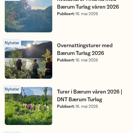
Bærum Turlag våren 2026
Publisert
:
16. mai 2026
Nyheter
Overnattingsturer med Bærum Turlag 2026
Overnattingsturer med
Bærum Turlag 2026
Publisert
:
16. mai 2026
Nyheter
Turer i Bærum våren 2026 | DNT Bærum Turlag
Turer i Bærum våren 2026 |
DNT Bærum Turlag
Publisert
:
16. mai 2026