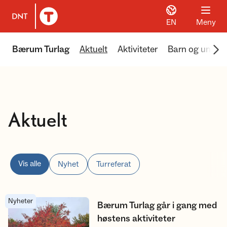
EN
Meny
Til DNT.no forside
Scr
Bærum Turlag
Aktuelt
Aktiviteter
Barn og unge
Aktuelt
Vis alle
Nyhet
Turreferat
Nyheter
Bærum Turlag går i gang med høstens aktiviteter
Bærum Turlag går i gang med
høstens aktiviteter