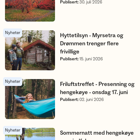
Publisert
:
30. juli 2026
Nyheter
Hyttetilsyn - Myrsetra og Drømmen trenger flere frivillige
Hyttetilsyn - Myrsetra og
Drømmen trenger flere
frivillige
Publisert
:
15. juni 2026
Nyheter
Friluftstreffet - Presenning og hengekøye - onsdag 17. juni
Friluftstreffet - Presenning og
hengekøye - onsdag 17. juni
Publisert
:
02. juni 2026
Nyheter
Sommernatt med hengekøye og mindfulness
Sommernatt med hengekøye