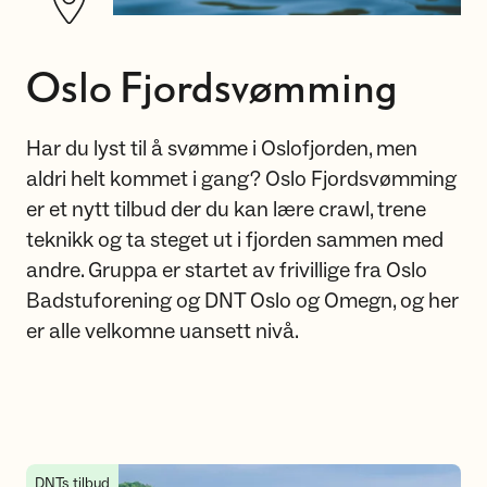
Oslo Fjordsvømming
Har du lyst til å svømme i Oslofjorden, men
aldri helt kommet i gang? Oslo Fjordsvømming
er et nytt tilbud der du kan lære crawl, trene
teknikk og ta steget ut i fjorden sammen med
andre. Gruppa er startet av frivillige fra Oslo
Badstuforening og DNT Oslo og Omegn, og her
er alle velkomne uansett nivå.
Bli med på fjordsvømming i sommer
DNTs tilbud