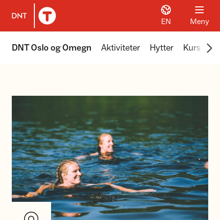
EN
Meny
Til DNT.no forside
Scr
DNT Oslo og Omegn
Aktiviteter
Hytter
Kurs
Tu