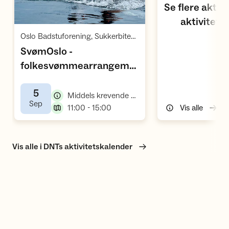
Se flere aktiv
aktivitets
Åpne aktivitet
,
Oslo Badstuforening, Sukkerbiten / Oslo
SvømOslo -
folkesvømmearrangement
,
5. september
5
,
Middels krevende arrangement, vannaktivitet
,
Sep
,
11:00 - 15:00
Vis alle
Vis alle i DNTs aktivitetskalender