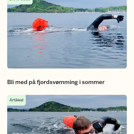
Bli med på fjordsvømming i sommer
Utstyret du trenger til fjordsvømming
Artikkel