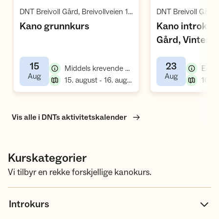
Åpne aktivitet
Å
,
DNT Breivoll Gård, Breivollveien 100, 1407 Vinterbro, Norge
,
Kano grunnkurs
Kano introkurs
Gård, Vinterb
15
23
,
Middels krevende kurs, padlekurs
,
,
Aug
Aug
,
15. august - 16. august
10:00
Vis alle i DNTs aktivitetskalender
Kurskategorier
Vi tilbyr en rekke forskjellige kanokurs.
Introkurs