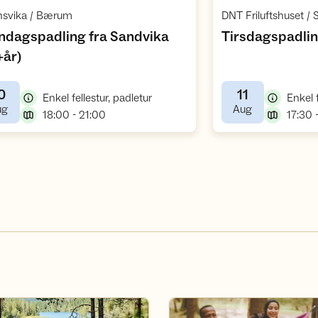
Åpne aktivitet
,
nsvika / Bærum
DNT Friluftshuset / 
dagspadling fra Sandvika
Tirsdagspadli
,
+år)
0
11
,
Enkel fellestur, padletur
Enkel f
,
,
ug
Aug
,
18:00 - 21:00
17:30 
n hytte i Oslomarka
Om DNT Ung Oslo