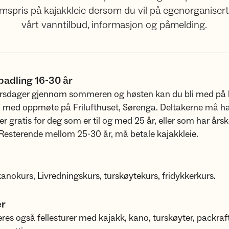
pris på kajakkleie dersom du vil på egenorganisert tu
vårt vanntilbud, informasjon og påmelding.
adling 16-30 år
torsdager gjennom sommeren og høsten kan du bli med på k
n med oppmøte på Frilufthuset, Sørenga. Deltakerne må ha
er gratis for deg som er til og med 25 år, eller som har årsk
 Resterende mellom 25-30 år, må betale kajakkleie.
anokurs, Livredningskurs, turskøytekurs, fridykkerkurs.
er
res også fellesturer med kajakk, kano, turskøyter, packra