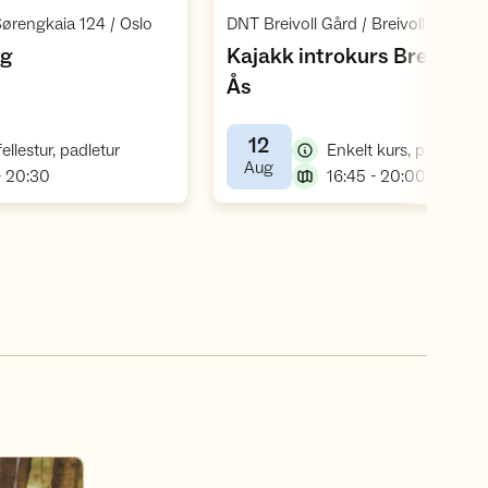
Åpne aktivitet
Åpne aktivite
,
Sørengkaia 124 / Oslo
,
ng
Kajakk introkurs Breivoll g
,
Ås
12
,
,
ellestur, padletur
Enkelt kurs, padlekurs
,
Aug
,
,
- 20:30
16:45 - 20:00