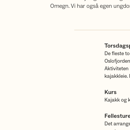
Omegn. Vi har også egen ungdoms
Torsdagsp
De fleste 
Oslofjorde
Aktiviteten 
kajakkleie.
Kurs
Kajakk og k
Fellestur
Det arrange