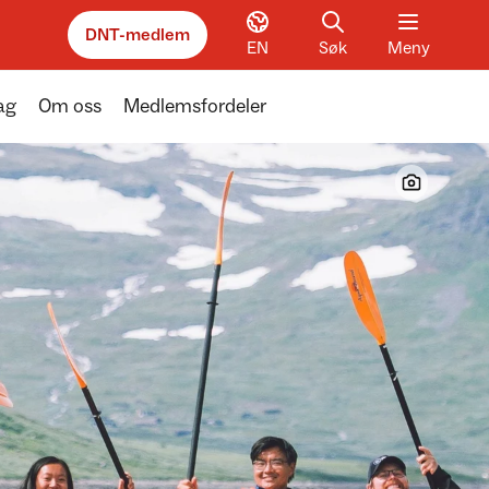
DNT-medlem
EN
Søk
Meny
ag
Om oss
Medlemsfordeler