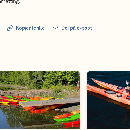
rnatting.
:
Kopier lenke
Del på e-post