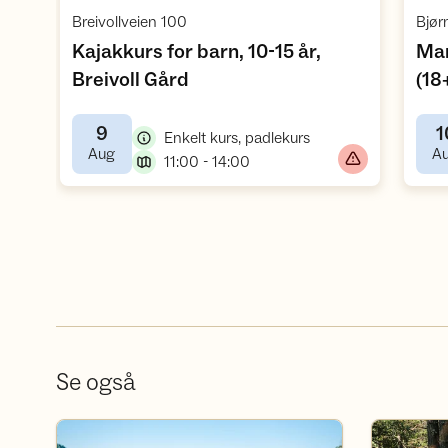
Åpne aktivitet
,
Breivollveien 100
Bjør
Kajakkurs for barn, 10-15 år,
Man
,
Breivoll Gård
(18
9
1
,
Enkelt kurs, padlekurs
,
Aug
A
,
11:00 - 14:00
Se også
Se aktivitetskalender
Finn deg e