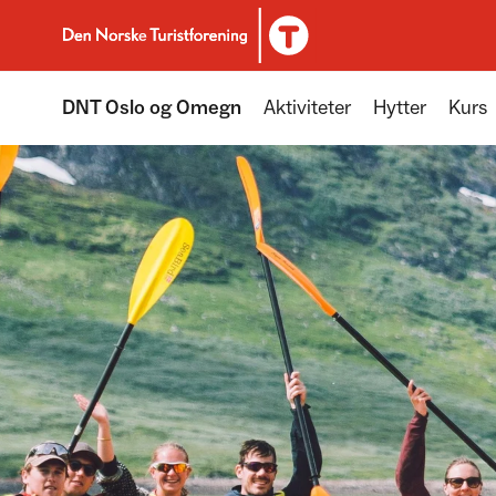
Til DNT.no forside
DNT Oslo og Omegn
Aktiviteter
Hytter
Kurs