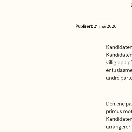
Publisert:
21. mai 2026
Kandidaten
Kandidatene 
villig opp 
entusiasme,
andre parte
Den ene par
primus moto
Kandidatene
arrangerer 