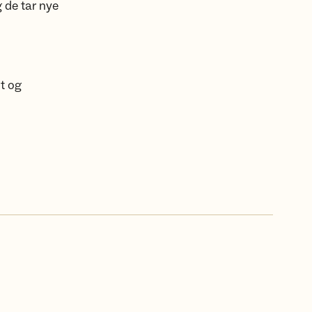
 de tar nye
t og