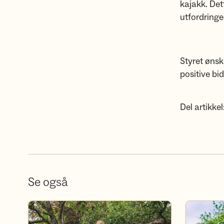
kajakk. Det
utfordringe
Styret ønsk
positive bi
Del artikkel
Se også
Bli frivillig i DNT Nedre Glomma
Bli medlem