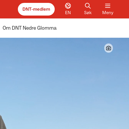
DNT-medlem
EN
Søk
Meny
Om DNT Nedre Glomma