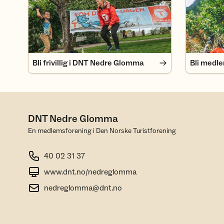
Bli frivillig i DNT Nedre Glomma
Bli medl
DNT Nedre Glomma
En medlemsforening i Den Norske Turistforening
40 02 31 37
www.dnt.no/nedreglomma
nedreglomma@dnt.no