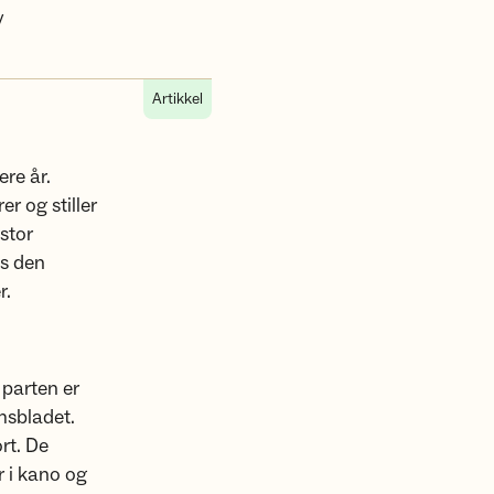
y
Artikkel
re år.
er og stiller
stor
ns den
r.
 parten er
msbladet.
rt. De
r i kano og