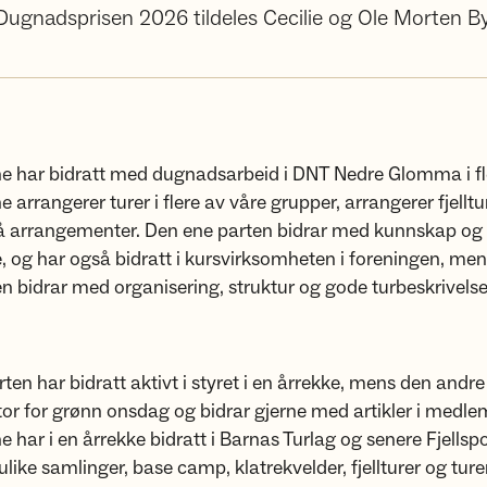
Dugnadsprisen 2026 tildeles Cecilie og Ole Morten B
e har bidratt med dugnadsarbeid i DNT Nedre Glomma i fle
arrangerer turer i flere av våre grupper, arrangerer fjelltur
på arrangementer. Den ene parten bidrar med kunnskap og 
 og har også bidratt i kursvirksomheten i foreningen, me
n bidrar med organisering, struktur og gode turbeskrivelse
ten har bidratt aktivt i styret i en årrekke, mens den andre
r for grønn onsdag og bidrar gjerne med artikler i medle
 har i en årrekke bidratt i Barnas Turlag og senere Fjellspo
ulike samlinger, base camp, klatrekvelder, fjellturer og ture