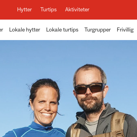
Hytter
Turtips
Aktiviteter
er
Lokale hytter
Lokale turtips
Turgrupper
Frivillig