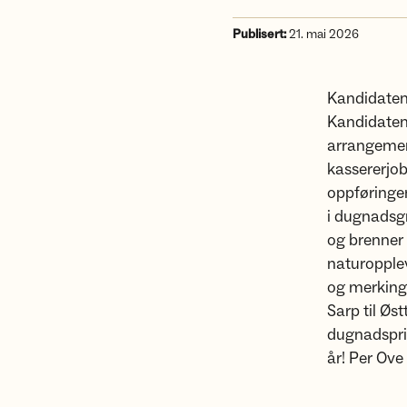
Publisert:
21. mai 2026
Kandidaten
Kandidaten a
arrangement
kassererjo
oppføringen
i dugnadsgr
og brenner f
naturopplev
og merking 
Sarp til Øs
dugnadspri
år! Per Ove