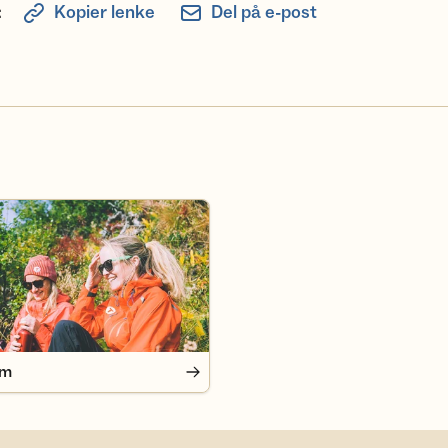
:
Kopier lenke
Del på e-post
em