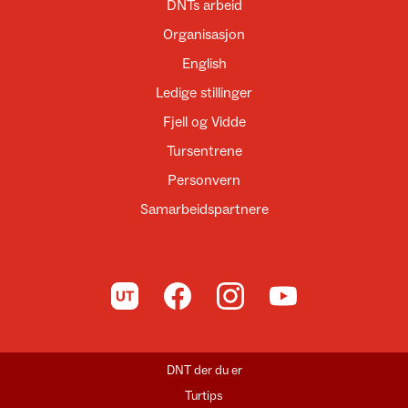
DNTs arbeid
Organisasjon
English
Ledige stillinger
Fjell og Vidde
Tursentrene
Personvern
Samarbeidspartnere
Til UT.no
Til DNT på Facebook
Til DNT på Instagram
Til DNT på YouTube
DNT der du er
Turtips