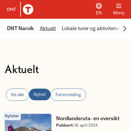
EN
Meny
Til DNT.no forside
Scr
DNT Narvik
Aktuelt
Lokale turer og aktiviteter
Om
Aktuelt
Nyhet
Vis alle
Føremelding
Nyheter
Nordlandsruta- en oversikt
Nordlandsruta- en oversikt
Publisert
:
16. april 2024