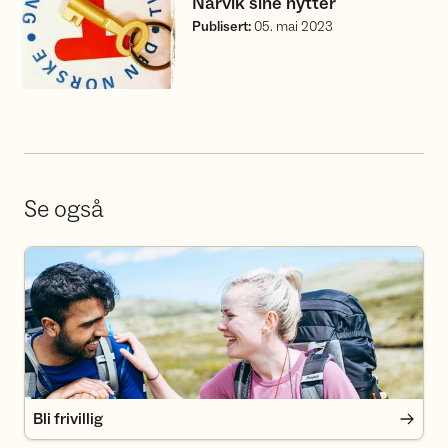
Narvik sine hytter
Publisert
:
05. mai 2023
Se også
Bli frivillig
Bli frivillig