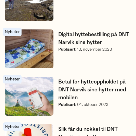
Nyheter
Digital hyttebestilling på DNT Narvik sine hytter
Digital hyttebestilling på DNT
Narvik sine hytter
Publisert
:
13. november 2023
Nyheter
Betal for hytteoppholdet på DNT Narvik sine hytter med mobil
Betal for hytteoppholdet på
DNT Narvik sine hytter med
mobilen
Publisert
:
04. oktober 2023
Nyheter
Slik får du nøkkel til DNT Narvik sine hytter
Slik får du nøkkel til DNT