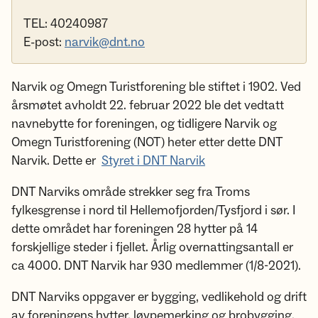
TEL: 40240987
E-post:
narvik@dnt.no
Narvik og Omegn Turistforening ble stiftet i 1902. Ved
årsmøtet avholdt 22. februar 2022 ble det vedtatt
navnebytte for foreningen, og tidligere Narvik og
Omegn Turistforening (NOT) heter etter dette DNT
Narvik. Dette er
Styret i DNT Narvik
DNT Narviks område strekker seg fra Troms
fylkesgrense i nord til Hellemofjorden/Tysfjord i sør. I
dette området har foreningen 28 hytter på 14
forskjellige steder i fjellet. Årlig overnattingsantall er
ca 4000. DNT Narvik har 930 medlemmer (1/8-2021).
DNT Narviks oppgaver er bygging, vedlikehold og drift
av foreningens hytter, løypemerking og brobygging.