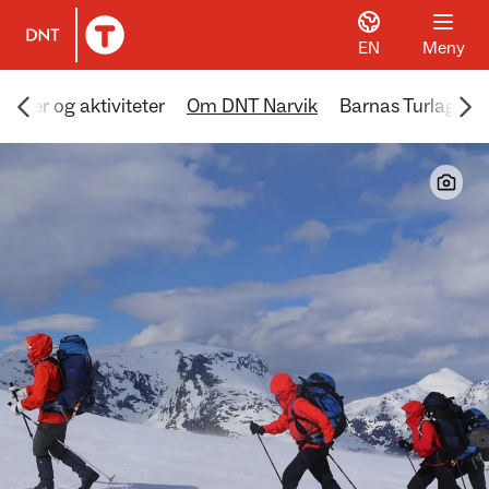
EN
Meny
Til DNT.no forside
Scroll menyen mot venstre
Scr
 turer og aktiviteter
Om DNT Narvik
Barnas Turlag Nar