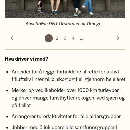
Ansattbilde DNT Drammen og Omegn.
1
2
3
4
...
Forrige bilde
Neste 
Hva driver vi med?
Arbeider for å legge forholdene til rette for aktivt
friluftsliv i nærmiljø, skog og fjell gjennom hele året
Merker og vedlikeholder over 1000 km turløyper
og driver mange turisthytter i skogen, ved sjøen og
på fjellet
Arrangerer turer/aktiviteter for alle aldersgrupper
Jobber med å inkludere alle samfunnsgrupper i