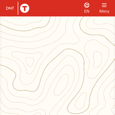
EN
Meny
Til DNT.no forside