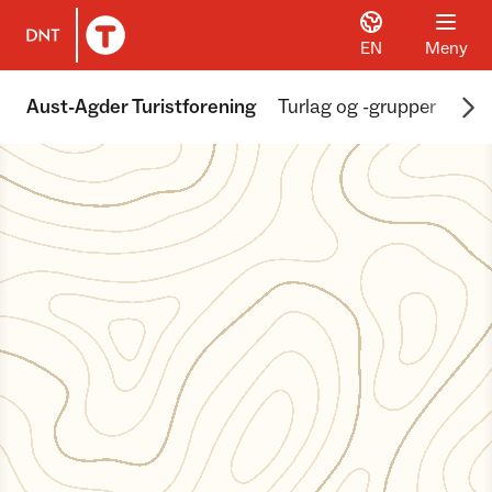
EN
Meny
Til DNT.no forside
Scr
Aust-Agder Turistforening
Turlag og -grupper
Akt