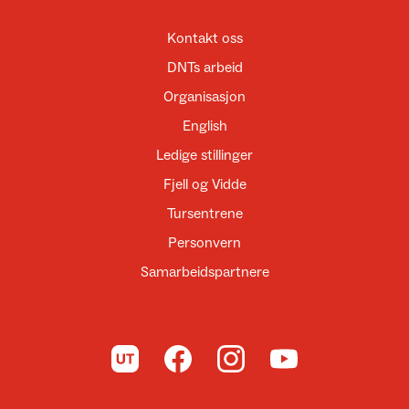
Kontakt oss
DNTs arbeid
Organisasjon
English
Ledige stillinger
Fjell og Vidde
Tursentrene
Personvern
Samarbeidspartnere
Til UT.no
Til DNT på Facebook
Til DNT på Instagram
Til DNT på YouTube