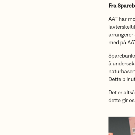
Fra Spareb
AAT har mot
lavterskelt
arrangerer 
med på AAT 
Sparebanken
å undersøke
naturbasert
Dette blir 
Det er alts
dette gir os