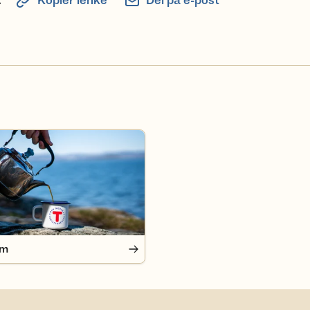
:
Kopier lenke
Del på e-post
em