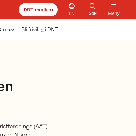
DNT-medlem
EN
Søk
Meny
Om oss
Bli frivillig i DNT
ken
istforenings (AAT)
banken Norge