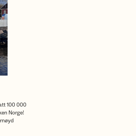
tatt 100 000
nken Norge!
fornøyd