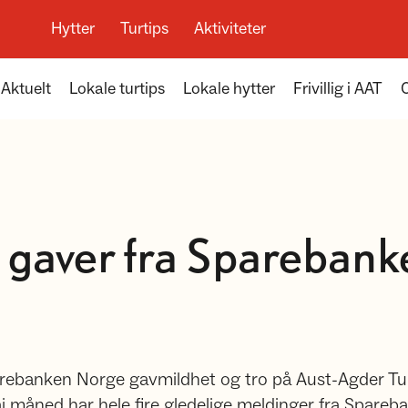
Hytter
Turtips
Aktiviteter
Aktuelt
Lokale turtips
Lokale hytter
Frivillig i AAT
te gaver fra Spareban
rebanken Norge gavmildhet og tro på Aust-Agder Tur
i måned har hele fire gledelige meldinger fra Spare