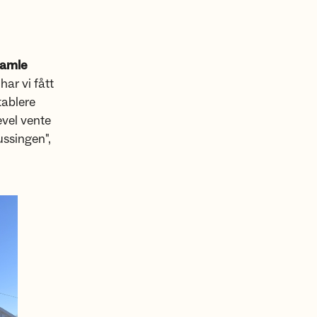
amle
ar vi fått
tablere
evel vente
ussingen",