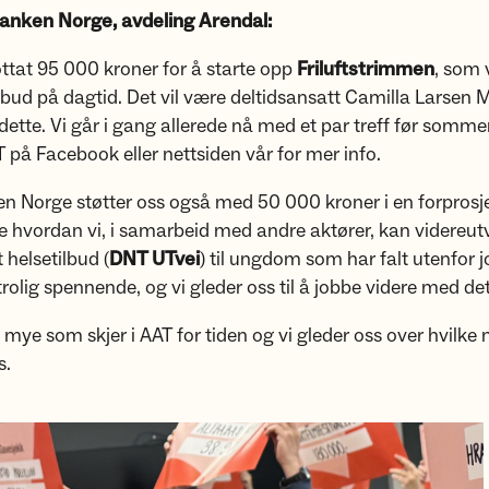
anken Norge, avdeling Arendal:
tat 95 000 kroner for å starte opp
Friluftstrimmen
, som v
ilbud på dagtid. Det vil være deltidsansatt Camilla Larsen
dette. Vi går i gang allerede nå med et par treff før somme
på Facebook eller nettsiden vår for mer info.
 Norge støtter oss også med 50 000 kroner i en forprosje
 hvordan vi, i samarbeid med andre aktører, kan videreutv
 helsetilbud (
DNT UTvei
) til ungdom som har falt utenfor j
utrolig spennende, og vi gleder oss til å jobbe videre med de
å mye som skjer i AAT for tiden og vi gleder oss over hvilke
s.