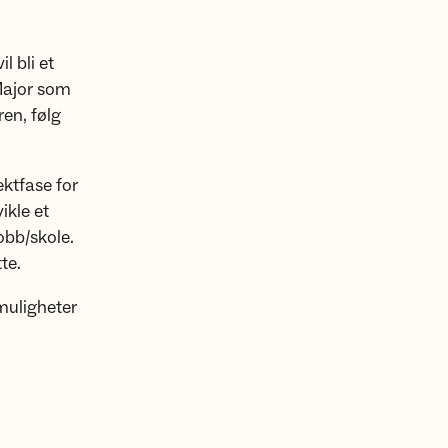
il bli et
 Major som
ren, følg
ktfase for
ikle et
obb/skole.
tte.
 muligheter