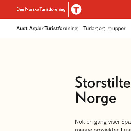
Til DNT.no forside
Aust-Agder Turistforening
Turlag og -grupper
Storstil
Norge
Nok en gang viser Spa
mange prosjekter. I ma