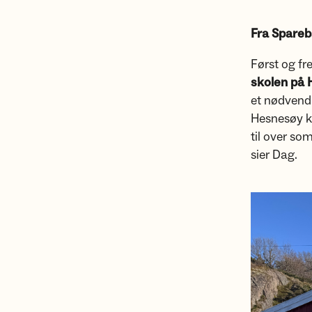
Fra Spareb
Først og fr
skolen på
et nødvend
Hesnesøy ky
til over so
sier Dag.