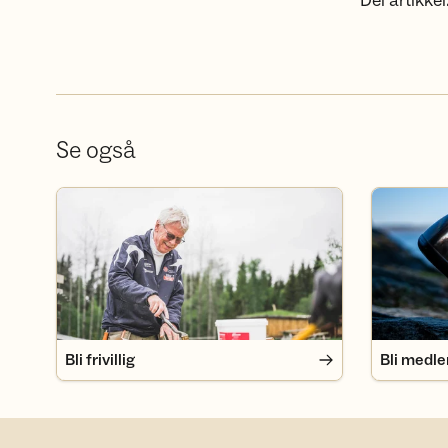
Del artikkel
Se også
Bli frivillig
Bli medlem
Bli frivillig
Bli medl