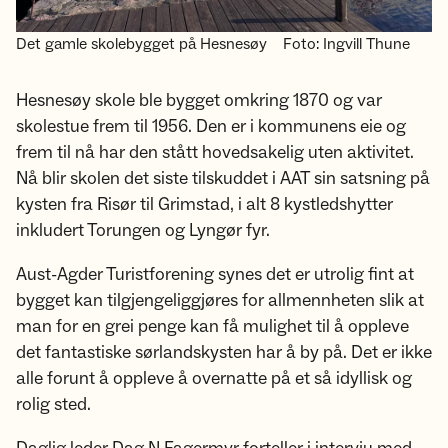
Det gamle skolebygget på Hesnesøy
Foto: Ingvill Thune
Hesnesøy skole ble bygget omkring 1870 og var
skolestue frem til 1956. Den er i kommunens eie og
frem til nå har den stått hovedsakelig uten aktivitet.
Nå blir skolen det siste tilskuddet i AAT sin satsning på
kysten fra Risør til Grimstad, i alt 8 kystledshytter
inkludert Torungen og Lyngør fyr.
Aust-Agder Turistforening synes det er utrolig fint at
bygget kan tilgjengeliggjøres for allmennheten slik at
man for en grei penge kan få mulighet til å oppleve
det fantastiske sørlandskysten har å by på. Det er ikke
alle forunt å oppleve å overnatte på et så idyllisk og
rolig sted.