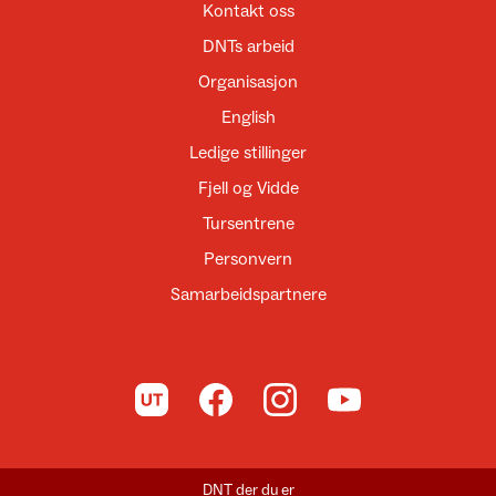
Kontakt oss
DNTs arbeid
Organisasjon
English
Ledige stillinger
Fjell og Vidde
Tursentrene
Personvern
Samarbeidspartnere
Til UT.no
Til DNT på Facebook
Til DNT på Instagram
Til DNT på YouTube
DNT der du er