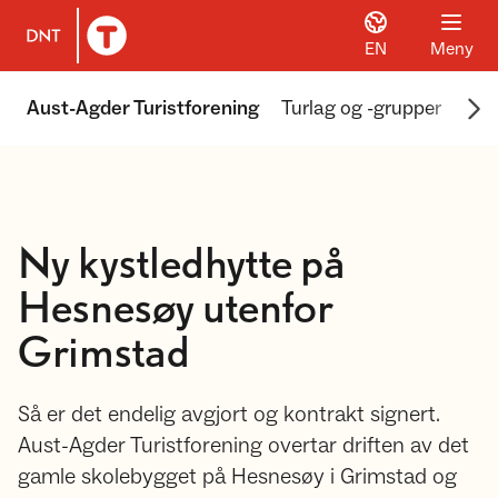
EN
Meny
Til DNT.no forside
Scr
Aust-Agder Turistforening
Turlag og -grupper
Akt
Ny kystledhytte på
Hesnesøy utenfor
Grimstad
Så er det endelig avgjort og kontrakt signert.
Aust-Agder Turistforening overtar driften av det
gamle skolebygget på Hesnesøy i Grimstad og