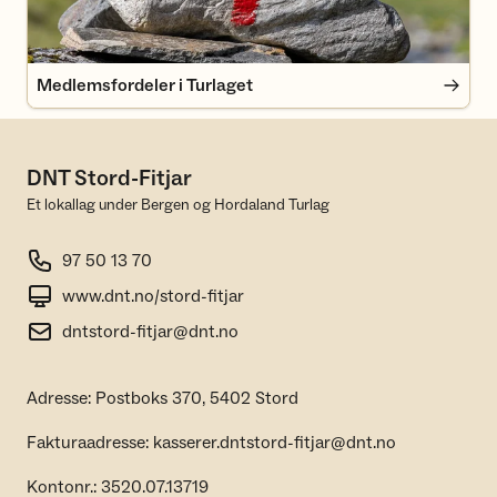
Medlemsfordeler i Turlaget
DNT Stord-Fitjar
Et lokallag under Bergen og Hordaland Turlag
97 50 13 70
www.dnt.no/stord-fitjar
dntstord-fitjar@dnt.no
Adresse: Postboks 370, 5402 Stord
Fakturaadresse: kasserer.dntstord-fitjar@dnt.no
Kontonr.: 3520.07.13719