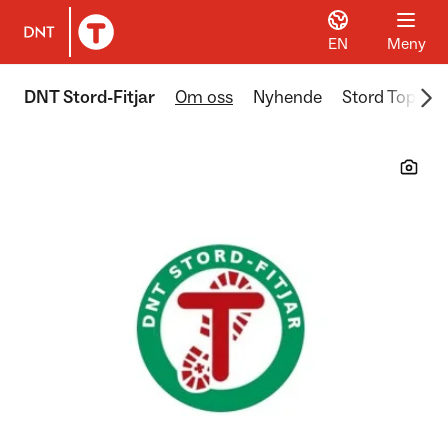
EN
Meny
Til DNT.no forside
Scr
DNT Stord-Fitjar
Om oss
Nyhende
Stord Topp 8