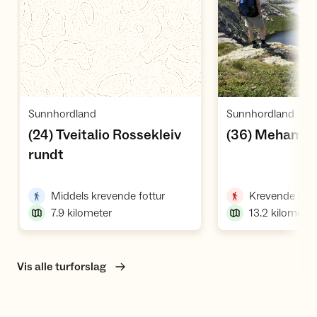
Vis turforslag
Vi
,
,
Sunnhordland
Sunnhordland
(24) Tveitalio Rossekleiv
(36) Mehamm
,
rundt
,
Middels krevende fottur
Krevende fott
7.9
kilometer
13.2
kilometer
Vis alle turforslag