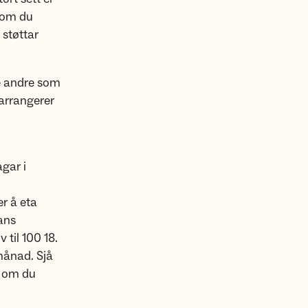
t om du
støttar
le andre som
 arrangerer
gar i
er å eta
ans
 til 100 18.
månad. Sjå
t om du