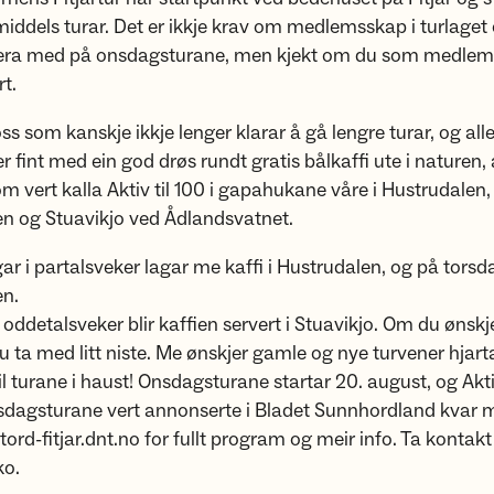
 middels turar. Det er ikkje krav om medlemsskap i turlage
vera med på onsdagsturane, men kjekt om du som medlem 
rt.
oss som kanskje ikkje lenger klarar å gå lengre turar, og al
er fint med ein god drøs rundt gratis bålkaffi ute i naturen,
 vert kalla Aktiv til 100 i gapahukane våre i Hustrudalen,
n og Stuavikjo ved Ådlandsvatnet.
 i partalsveker lagar me kaffi i Hustrudalen, og på torsda
n.
 oddetalsveker blir kaffien servert i Stuavikjo. Om du ønskj
 ta med litt niste. Me ønskjer gamle og nye turvener hjart
l turane i haust! Onsdagsturane startar 20. august, og Aktiv
sdagsturane vert annonserte i Bladet Sunnhordland kvar 
tord-fitjar.dnt.no for fullt program og meir info. Ta kontak
ko.