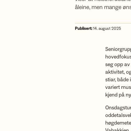
åleine, men mange ønskj
Publisert:
14. august 2025
Seniorgrupp
hovedfokus
seg opp av g
aktivitet, 
stiar, både
variert mus
kjend på ny
Onsdagstura
oddetalsveke
høgdemeter 
Vabakkjen. 