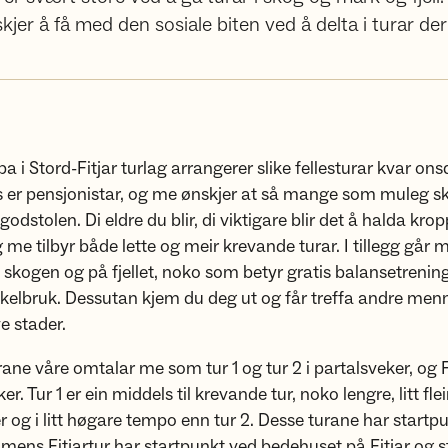
er å få med den sosiale biten ved å delta i turar der 
a i Stord-Fitjar turlag arrangerer slike fellesturar kvar ons
 er pensjonistar, og me ønskjer at så mange som muleg 
odstolen. Di eldre du blir, di viktigare blir det å halda krop
og me tilbyr både lette og meir krevande turar. I tillegg går
 i skogen og på fjellet, noko som betyr gratis balansetrenin
kelbruk. Dessutan kjem du deg ut og får treffa andre menn
e stader.
ne våre omtalar me som tur 1 og tur 2 i partalsveker, og Fi
r. Tur 1 er ein middels til krevande tur, noko lengre, litt flei
og i litt høgare tempo enn tur 2. Desse turane har startp
mens Fitjartur har startpunkt ved bedehuset på Fitjar og st