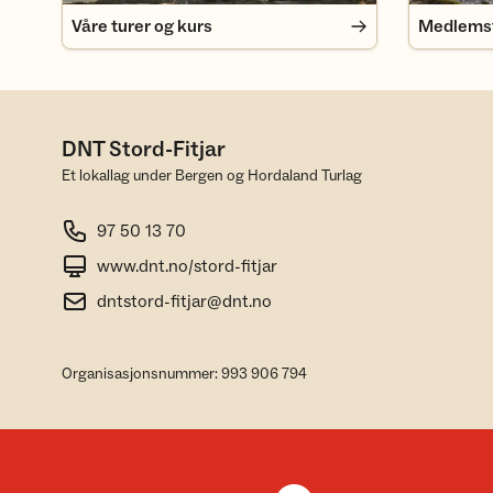
Våre turer og kurs
Medlemsfo
DNT Stord-Fitjar
Et lokallag under Bergen og Hordaland Turlag
97 50 13 70
www.dnt.no/stord-fitjar
dntstord-fitjar@dnt.no
Organisasjonsnummer: 993 906 794