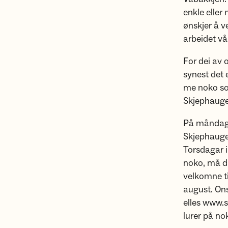
enkle eller
ønskjer å 
arbeidet vå
For dei av 
synest det 
me noko som
Skjephauge
På måndagar
Skjephauge
Torsdagar i
noko, må du
velkomne ti
august. On
elles www.s
lurer på no