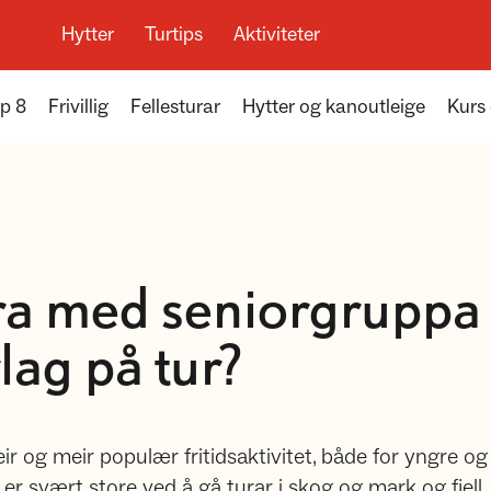
Hytter
Turtips
Aktiviteter
p 8
Frivillig
Fellesturar
Hytter og kanoutleige
Kurs
era med seniorgruppa 
rlag på tur?
eir og meir populær fritidsaktivitet, både for yngre og 
 er svært store ved å gå turar i skog og mark og fjell.