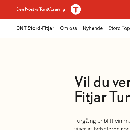
Til DNT.no forside
DNT Stord-Fitjar
Om oss
Nyhende
Stord Top
Vil du v
Fitjar Tu
Turgåing er blitt ein m
viser at helsefordelane