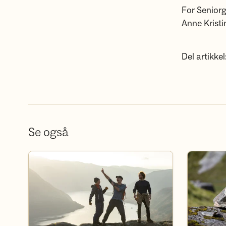
For Seniorg
Anne Kristin
Del artikkel
Se også
Våre turer og kurs
Medlemsfor