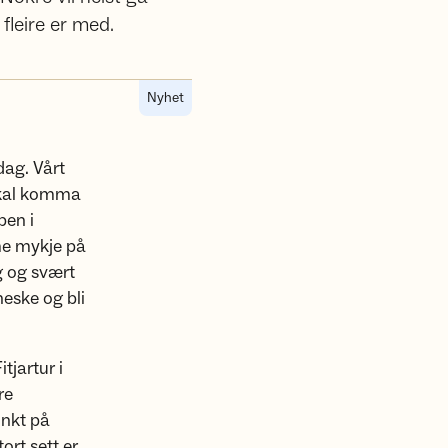
fleire er med.
Nyhet
dag. Vårt
skal komma
pen i
 me mykje på
g og svært
eske og bli
tjartur i
re
unkt på
ort sett er