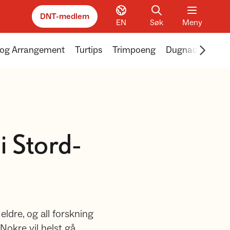
DNT-medlem
EN
Søk
Meny
Scroll 
 og Arrangement
Turtips
Trimpoeng
Dugnader
i Stord-
eldre, og all forskning
 Nokre vil helst gå