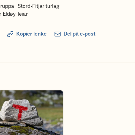
ruppa i Stord-Fitjar turlag,
 Eldøy, leiar
:
Kopier lenke
Del på e-post
deler i Turlaget