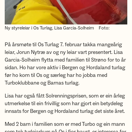
Ny styreleiar i Os Turlag, Lisa Garcia-Solheim
Foto:
På årsmøte til Os Turlag 7. februar takka mangeårig
leiar, Jorun Nytræ av og ny leiar vart presentert. Lisa
Garcia-Solheim flytta med familien til Strøno for to år
sidan. Ho har vore aktiv i Bergen og Hordaland turlag
før ho kom til Os og særleg har ho jobba med
Turboklubbane og Barnas turlag.
Lisa har også fått Solrenningsprisen, som er ein årleg
utmerkelse til ein frivillig som har gjort ein betydeleg
innsats for Bergen og Hordaland turlag det siste året.
Med 2 barn i familien som er med Turbo og ein mann
som tok turleiarkurs på Os i fjor haust, er interessa for