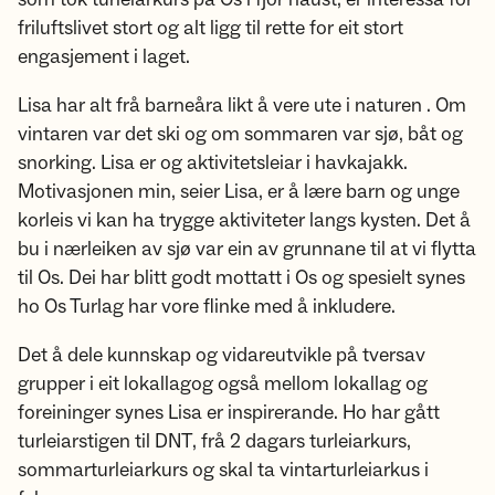
friluftslivet stort og alt ligg til rette for eit stort
engasjement i laget.
Lisa har alt frå barneåra likt å vere ute i naturen . Om
vintaren var det ski og om sommaren var sjø, båt og
snorking. Lisa er og aktivitetsleiar i havkajakk.
Motivasjonen min, seier Lisa, er å lære barn og unge
korleis vi kan ha trygge aktiviteter langs kysten. Det å
bu i nærleiken av sjø var ein av grunnane til at vi flytta
til Os. Dei har blitt godt mottatt i Os og spesielt synes
ho Os Turlag har vore flinke med å inkludere.
Det å dele kunnskap og vidareutvikle på tversav
grupper i eit lokallagog også mellom lokallag og
foreininger synes Lisa er inspirerande. Ho har gått
turleiarstigen til DNT, frå 2 dagars turleiarkurs,
sommarturleiarkurs og skal ta vintarturleiarkus i