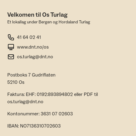
Velkomen til Os Turlag
Et lokallag under Bergen og Hordaland Turlag
41 64 02 41
www.dnt.no/os
os.turlag@dnt.no
Postboks 7 Gudriflaten
5210 Os
Faktura: EHF: 0192:893894802 eller PDF til
os.turlag@dnt.no
Kontonummer: 3631 07 02603
IBAN: NO7136310702603