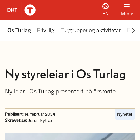
EN
Meny
Til DNT.no forside
Scr
Os Turlag
Frivillig
Turgrupper og aktivitetar
Bjør
Ny styreleiar i Os Turlag
Ny leiar i Os Turlag presentert på årsmøte
Publisert:
14. februar 2024
Nyheter
Skrevet av:
Jorun Nytræ