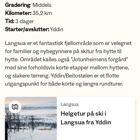
Gradering
: Middels
Kilometer:
35,2 km
Tid:
3 dager
Starter/avslutter:
Yddin
Langsua er et fantastisk fjellområde som er velegnet
for familier og nybegynnere på skitur fra hytte til
hytte. Området kalles også "Jotunheimens forgård"
med sine forholdsvis korte etapper mellom hyttene,
og slakere terreng. Yddin/Beitostølen er et flotte
utgangspunkt for både korte og lengre rundturer.
,
Langsua
Helgetur på ski i
,
Langsua fra Yddin
Vis turforslag