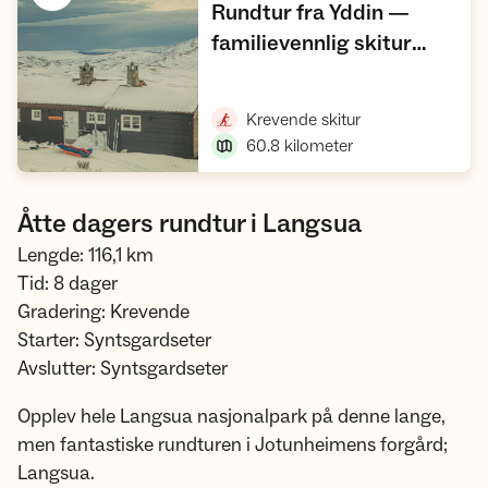
Rundtur fra Yddin —
familievennlig skitur
,
hytte-til-hytte
Vis turforslag
,
Krevende skitur
60.8
kilometer
Åtte dagers rundtur i Langsua
Lengde: 116,1 km
Tid: 8 dager
Gradering: Krevende
Starter: Syntsgardseter
Avslutter: Syntsgardseter
Opplev hele Langsua nasjonalpark på denne lange,
men fantastiske rundturen i Jotunheimens forgård;
Langsua.