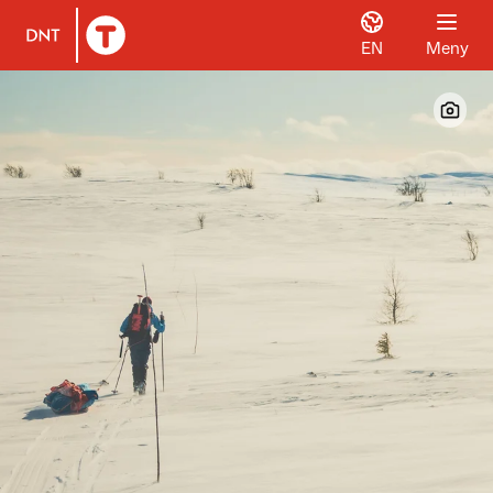
EN
Meny
Til DNT.no forside