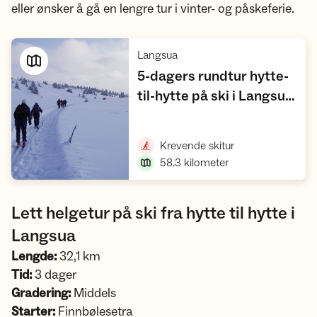
eller ønsker å gå en lengre tur i vinter- og påskeferie.
,
Langsua
5-dagers rundtur hytte-
til-hytte på ski i Langsua
,
— via Oskampen
Vis turforslag
,
Krevende skitur
58.3
kilometer
Lett helgetur på ski fra hytte til hytte i
Langsua
Lengde:
32,1 km
Tid:
3 dager
Gradering:
Middels
Starter:
Finnbølesetra