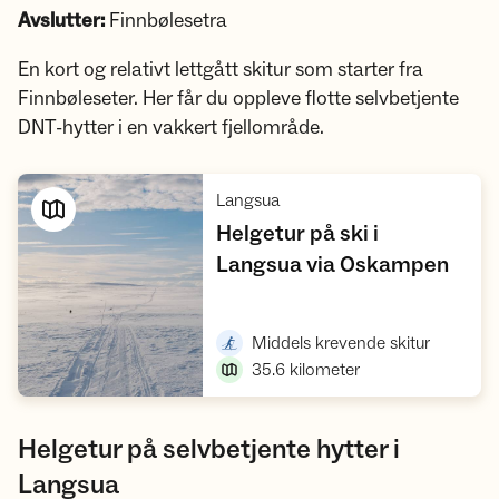
Avslutter:
Finnbølesetra
En kort og relativt lettgått skitur som starter fra
Finnbøleseter. Her får du oppleve flotte selvbetjente
DNT-hytter i en vakkert fjellområde.
,
Langsua
Helgetur på ski i
,
Langsua via Oskampen
Vis turforslag
,
Middels krevende skitur
35.6
kilometer
Helgetur på selvbetjente hytter i
Langsua