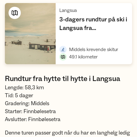
,
Langsua
3-dagers rundtur på ski i
Langsua fra
,
Synstgardseter
Vis turforslag
,
Middels krevende skitur
49.1
kilometer
Rundtur fra hytte til hytte i Langsua
Lengde: 58,3 km
Tid: 5 dager
Gradering: Middels
Starter: Finnbølesetra
Avslutter: Finnbølesetra
Denne turen passer godt når du har en langhelg ledig