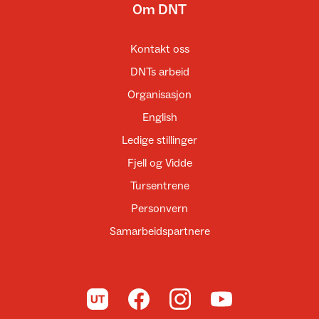
Om DNT
Kontakt oss
DNTs arbeid
Organisasjon
English
Ledige stillinger
Fjell og Vidde
Tursentrene
Personvern
Samarbeidspartnere
Til UT.no
Til DNT på Facebook
Til DNT på Instagram
Til DNT på YouTube