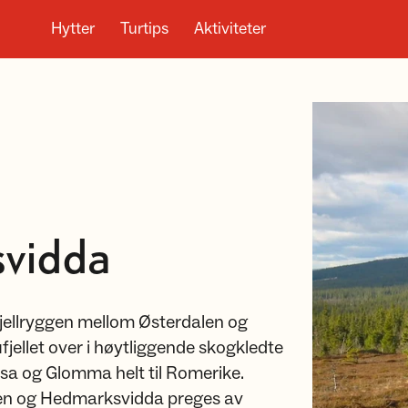
Hytter
Turtips
Aktiviteter
vidda
fjellryggen mellom Østerdalen og
ellet over i høytliggende skogkledte
sa og Glomma helt til Romerike.
en og Hedmarksvidda preges av