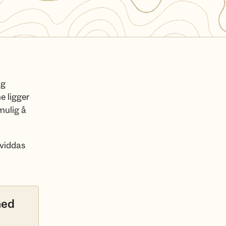
og
e ligger
 mulig å
sviddas
med