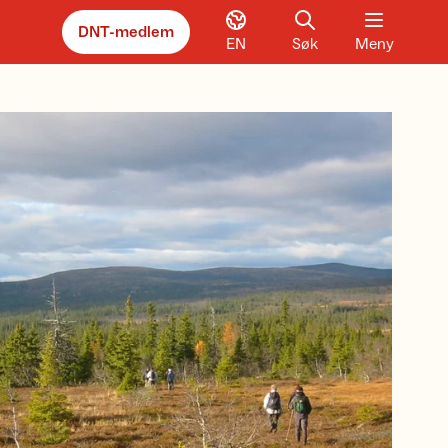
DNT-medlem
EN
Søk
Meny