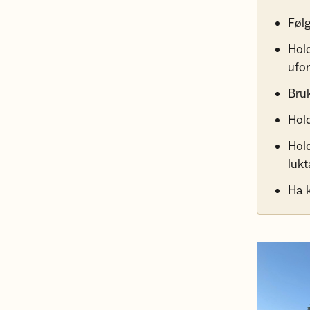
Føl
Hold
ufor
Bruk
Hol
Hold
lukt
Ha 