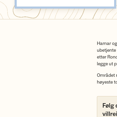
Hamar og 
ubetjente
etter Rond
legge ut p
Området n
høyeste t
Følg 
villre