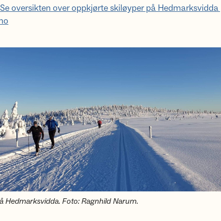
Se oversikten over oppkjørte skiløyper på Hedmarksvidda
.no
på Hedmarksvidda. Foto: Ragnhild Narum.