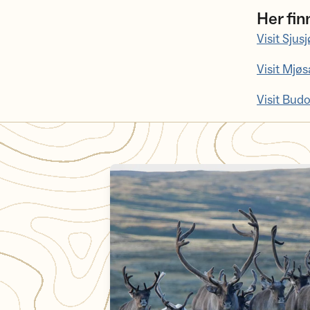
Her fi
Visit Sjus
Visit Mjøs
Visit Budo
Ta hensyn til villreinen på tur