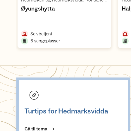
Hedmarken og Hedmarksvidda, Rondane villreinområde 1
,
Øyungshytta
Hal
,
Selvbetjent
,
6 sengeplasser
Turtips for Hedmarksvidda
Turtips for Hedmarksvidda
Gå til tema