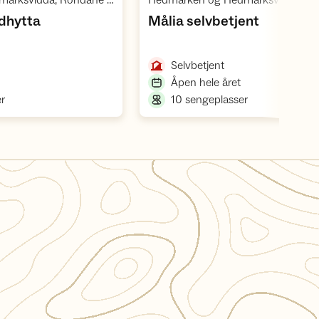
Hedmarken og Hedmarksvidda, Rondane villreinområde 1
,
,
dhytta
Målia selvbetjent
,
Selvbetjent
,
Åpen hele året
,
,
r
10 sengeplasser