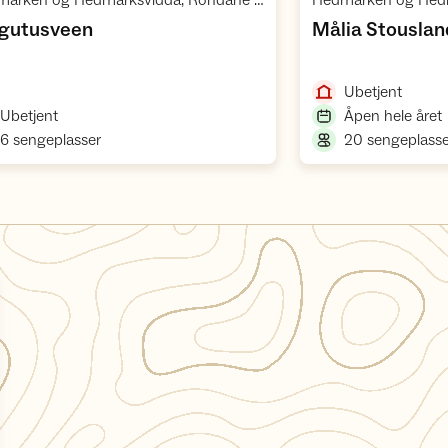
Hedmarken og Hedmarksvidda, Rondane villreinområde 1
,
gutusveen
Målia Stouslan
,
Ubetjent
,
,
Ubetjent
Åpen hele året
,
6 sengeplasser
20 sengeplasse