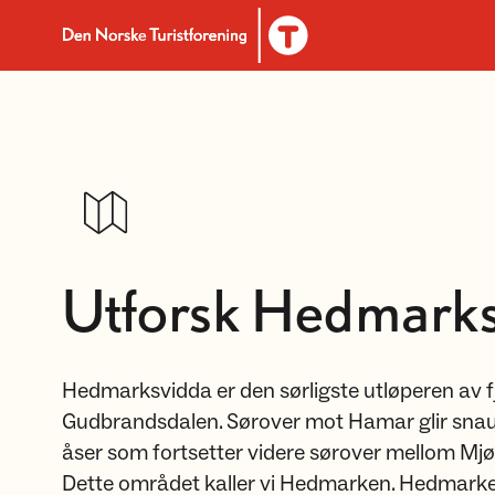
Til DNT.no forside
Utforsk Hedmarks
Hedmarksvidda er den sørligste utløperen av 
Gudbrandsdalen. Sørover mot Hamar glir snaufj
åser som fortsetter videre sørover mellom Mjø
Dette området kaller vi Hedmarken. Hedmark