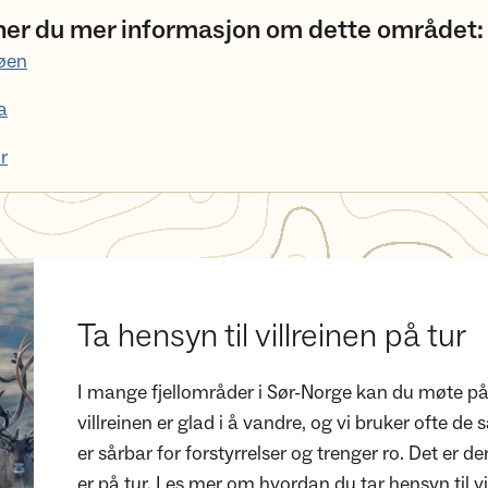
nner du mer informasjon om dette området:
jøen
a
r
Ta hensyn til villreinen på tur
I mange fjellområder i Sør-Norge kan du møte på v
villreinen er glad i å vandre, og vi bruker ofte 
er sårbar for forstyrrelser og trenger ro. Det er der
er på tur. Les mer om hvordan du tar hensyn til vi