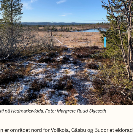
sti på Hedmarksvidda. Foto: Margrete Ruud Skjeseth
en er området nord for Vollkoia, Gåsbu og Budor et eldorad