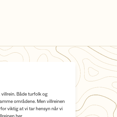
illrein. Både turfolk og
de samme områdene. Men villreinen
for viktig at vi tar hensyn når vi
llreinen her.