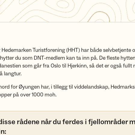
Hedemarken Turistforening (HHT) har både selvbetjente 
 hytter du som DNT-medlem kan ta inn på. De fleste hytten
anestien som går fra Oslo til Hjerkinn, så det er også fullt
å langtur.
ord for Øyungen har, i tillegg til viddelandskap, Hedmark
opper på over 1000 moh.
disse rådene når du ferdes i fjellområder 
in: