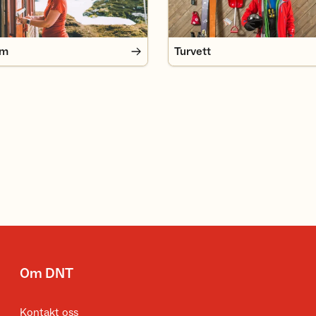
em
Turvett
Om DNT
Kontakt oss