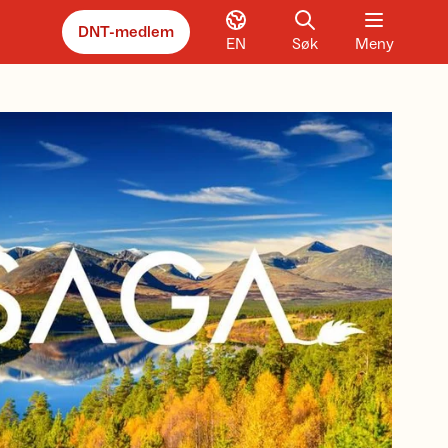
DNT-medlem
EN
Søk
Meny