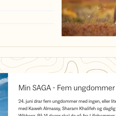
Min SAGA - Fem ungdommer 
24. juni drar fem ungdommer med ingen, eller lit
med Kaweh Almassy, Sharam Khalifeh og daglig l
Wikborg. På 14 dager skal de gå fra Lillehammer 