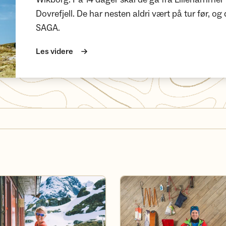
Dovrefjell. De har nesten aldri vært på tur før, og d
SAGA.
Les videre
Turvett