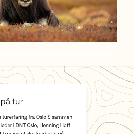
på tur
e turerfaring fra Oslo S sammen
eder i DNT Oslo, Henning Hoff
til majestetiske Snøhetta på