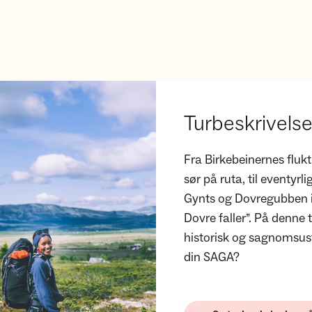
Turbeskrivels
Fra Birkebeinernes flu
sør på ruta, til eventyrl
Gynts og Dovregubben i R
Dovre faller”. På denne
historisk og sagnomsust
din SAGA?