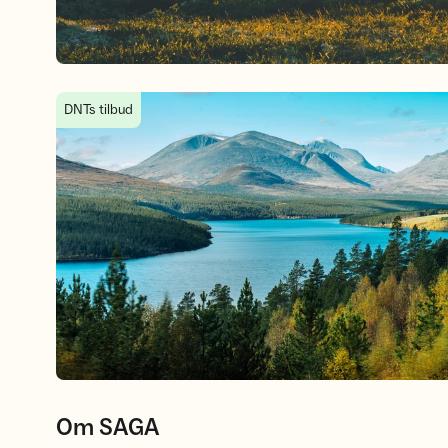
Om SAGA
DNTs tilbud
Om SAGA