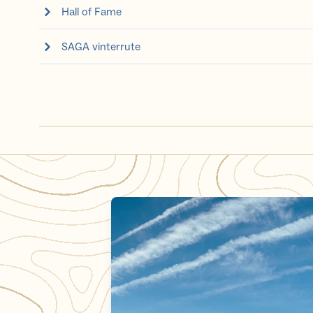
Hall of Fame
SAGA vinterrute
Min SAGA - Fem ungdommer på tur