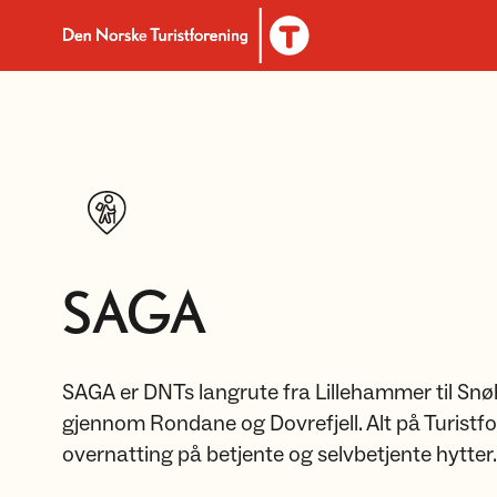
Til DNT.no forside
SAGA
SAGA er DNTs langrute fra Lillehammer til Snøh
gjennom Rondane og Dovrefjell. Alt på Turistf
overnatting på betjente og selvbetjente hytter.