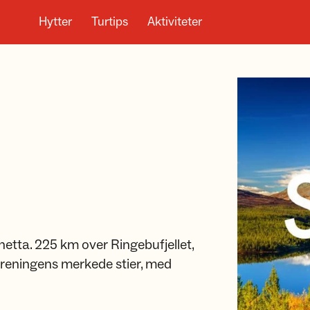
Hytter
Turtips
Aktiviteter
etta. 225 km over Ringebufjellet,
oreningens merkede stier, med