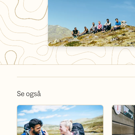
Se også
Bli frivillig
Bli medlem