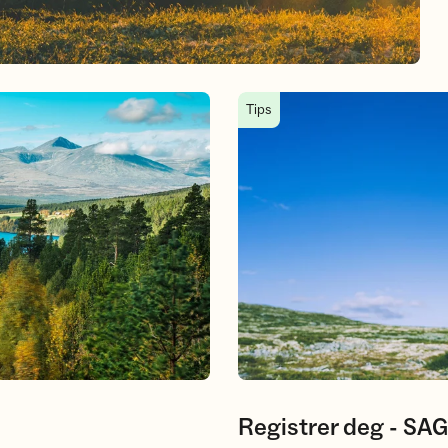
Registrer deg - SAGA
Tips
Registrer deg - SA