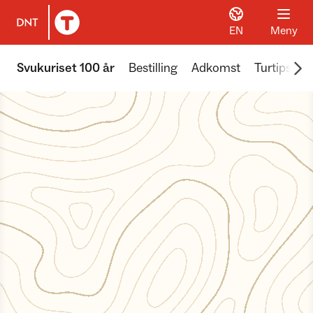
EN
Meny
Til DNT.no forside
Scr
Svukuriset 100 år
Bestilling
Adkomst
Turtips
Å