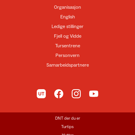
Organisasjon
English
Ledige stillinger
Fjell og Vidde
Tursentrene
Personvern
Samarbeidspartnere
Til UT.no
Til DNT på Facebook
Til DNT på Instagram
Til DNT på YouTube
DNT der du er
Turtips