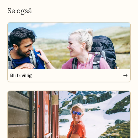
Se også
Bli frivillig
Bli frivillig
Bli medlem