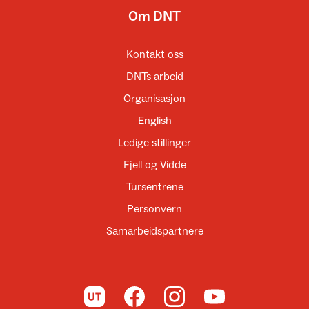
Om DNT
Kontakt oss
DNTs arbeid
Organisasjon
English
Ledige stillinger
Fjell og Vidde
Tursentrene
Personvern
Samarbeidspartnere
Til UT.no
Til DNT på Facebook
Til DNT på Instagram
Til DNT på YouTube