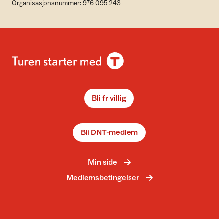
Organisasjonsnummer: 976 095 243
Bli frivillig
Bli DNT-medlem
Min side
Medlemsbetingelser