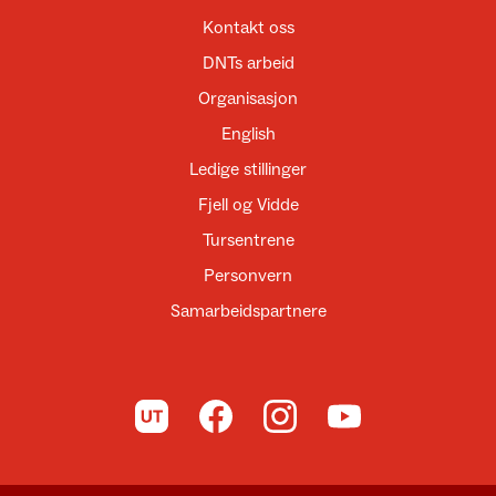
Kontakt oss
DNTs arbeid
Organisasjon
English
Ledige stillinger
Fjell og Vidde
Tursentrene
Personvern
Samarbeidspartnere
Til UT.no
Til DNT på Facebook
Til DNT på Instagram
Til DNT på YouTube