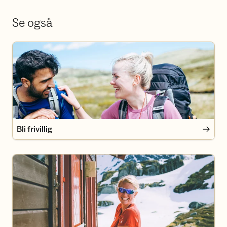
Se også
Bli frivillig
Bli frivillig
Bli medlem