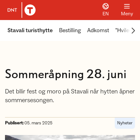
EN
Meny
Til DNT.no forside
Scr
Stavali turisthytte
Bestilling
Adkomst
"Hviledag"
Sommeråpning 28. juni
Det bllir fest og moro på Stavali når hytten åpner
sommersesongen.
Publisert:
05. mars 2025
Nyheter