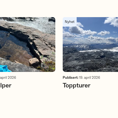
Toppturer
Nyhet
 april 2026
Publisert
:
19. april 2026
lper
Toppturer