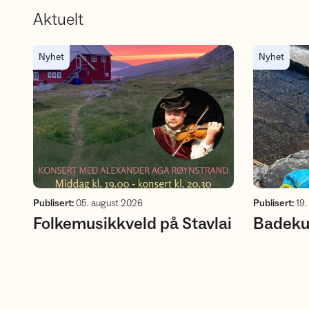
Aktuelt
Folkemusikkveld på Stavlai
Badekulper
Nyhet
Nyhet
Publisert
:
05. august 2026
Publisert
:
19.
Folkemusikkveld på Stavlai
Badeku