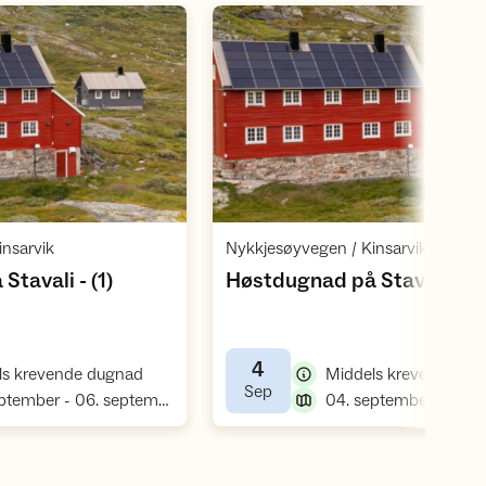
Åpne aktivitet
Åpne aktivite
,
,
nsarvik
Nykkjesøyvegen / Kinsarvik
,
,
tavali - (1)
Høstdugnad på Stavali
4
,
ls krevende dugnad
Middels krevende du
,
Sep
,
04. september - 06. september