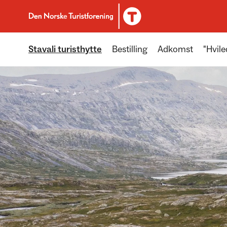
Til DNT.no forside
Stavali turisthytte
Bestilling
Adkomst
"Hvile