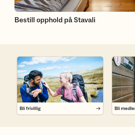
Bestill opphold på Stavali
Bli frivillig
Bli medlem
Bli frivillig
Bli medl