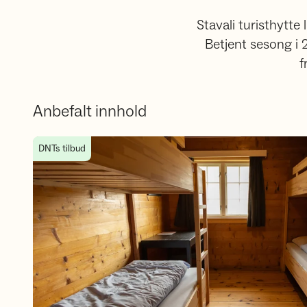
Stavali turisthytte
Betjent sesong i 2
f
Anbefalt innhold
Bestill opphold på Stavali
DNTs tilbud