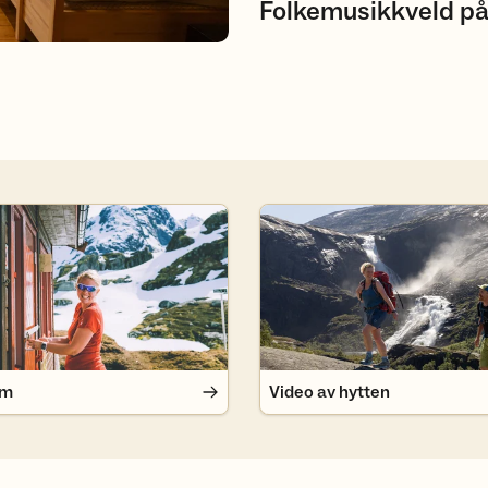
Folkemusikkveld på
Video av hytten
em
Video av hytten