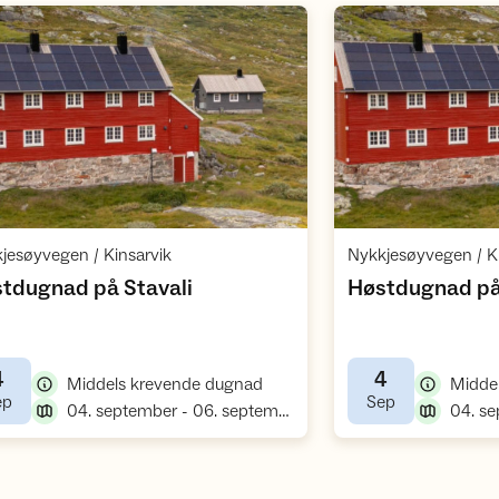
Åpne aktivitet
,
,
jesøyvegen / Kinsarvik
Nykkjesøyvegen / Ki
,
tdugnad på Stavali
Høstdugnad på S
4
4
,
Middels krevende dugnad
Midde
,
,
ep
Sep
,
04. september - 06. september