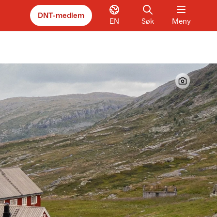
DNT-medlem
EN
Søk
Meny