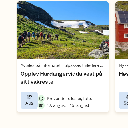
Åpne aktivitet
Avtales på infomøtet - tilpasses turledere og turdeltakere
Nykk
Opplev Hardangervidda vest på
Høs
,
sitt vakreste
12
,
Krevende fellestur, fottur
,
Aug
S
,
12. august - 15. august