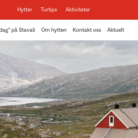
Hytter
Turtips
Aktiviteter
dag" på Stavali
Om hytten
Kontakt oss
Aktuelt