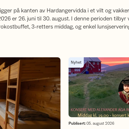
 ligger på kanten av Hardangervidda i et vilt og vakke
026 er 26. juni til 30. august. I denne perioden tilbyr
rokostbuffet, 3-retters middag, og enkel lunsjserverin
Folkemusikkveld på Stavlai
Nyhet
Publisert
:
05. august 2026