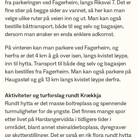
fra parkeringen ved Fagerheim, langs Riksvei 7. Det er
fine stier på begge sider av vannet, så her kan man
velge ulike ruter på veien inn og ut. Man kan også
bestille båttransport, både til seg selv og bagasjen,
dersom man ønsker en enda enklere adkomst.
På vinteren kan man parkere ved Fagerheim, og
herfra er det 4 km å gå over isen, langs kvistet løype,
inn til hytta. Transport til både deg selv og bagasjen
kan bestilles fra Fagerheim. Man kan også parkere på
Haugastøl og gå 13 km langs kvistet løype derfra.
Aktiviteter og turforslag rundt Krækkja
Rundt hytta er det masse boltreplass og spennende
turmuligheter for de yngste. Det finnes mange spor
etter livet på Hardangervidda i tidligere tider i
området, blant annet steinalderboplass, dyregraver
og skytterstillinger. Det er også en rik flora rundt hytta