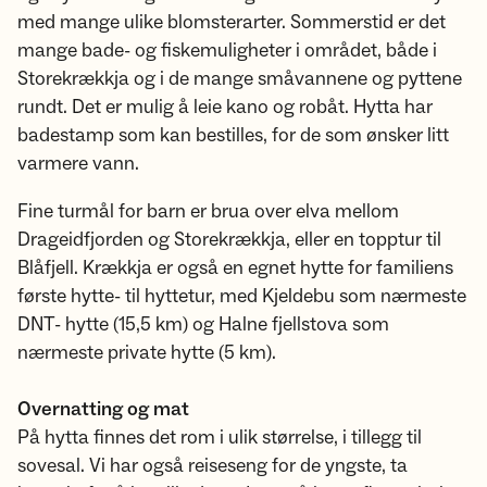
med mange ulike blomsterarter. Sommerstid er det
mange bade- og fiskemuligheter i området, både i
Storekrækkja og i de mange småvannene og pyttene
rundt. Det er mulig å leie kano og robåt. Hytta har
badestamp som kan bestilles, for de som ønsker litt
varmere vann.
Fine turmål for barn er brua over elva mellom
Drageidfjorden og Storekrækkja, eller en topptur til
Blåfjell. Krækkja er også en egnet hytte for familiens
første hytte- til hyttetur, med Kjeldebu som nærmeste
DNT- hytte (15,5 km) og Halne fjellstova som
nærmeste private hytte (5 km).
Overnatting og mat
På hytta finnes det rom i ulik størrelse, i tillegg til
sovesal. Vi har også reiseseng for de yngste, ta