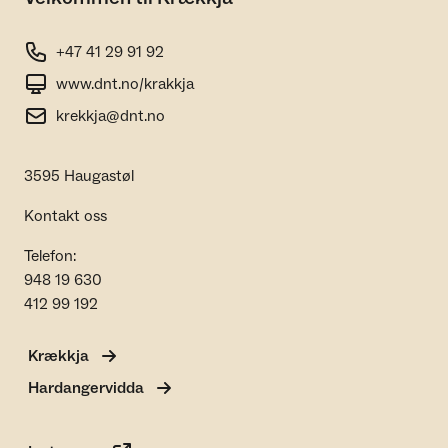
+47 41 29 91 92
www.dnt.no/krakkja
krekkja@dnt.no
3595 Haugastøl
Kontakt oss
Telefon:
948 19 630
412 99 192
Krækkja
Hardangervidda