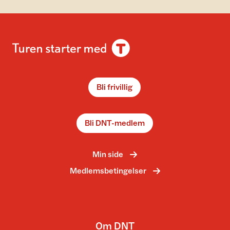
Bli frivillig
Bli DNT-medlem
Min side
Medlemsbetingelser
Om DNT