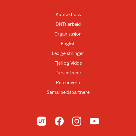
Kontakt oss
DNTs arbeid
Organisasjon
English
Ledige stillinger
Fjell og Vidde
Tursentrene
Personvern
Samarbeidspartnere
Til UT.no
Til DNT på Facebook
Til DNT på Instagram
Til DNT på YouTube