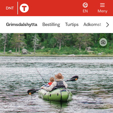
EN
Meny
Til DNT.no forside
Scr
Grimsdalshytta
Bestilling
Turtips
Adkomst
Åpn