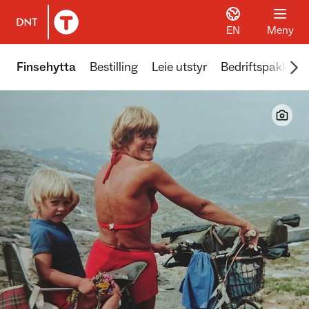
EN
Meny
Til DNT.no forside
Scr
Finsehytta
Bestilling
Leie utstyr
Bedriftspakker