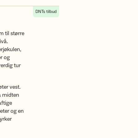
DNTs tilbud
 til større
ivå.
rjøkulen,
er og
erdig tur
ter vest.
å midten
ftige
teter og en
tyrker