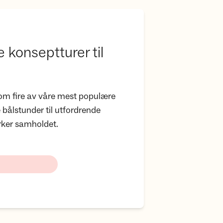
konseptturer til
r om fire av våre mest populære
e bålstunder til utfordrende
yrker samholdet.