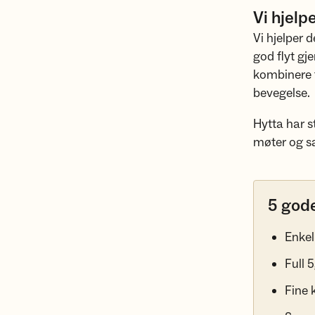
Vi hjelp
Vi hjelper 
god flyt gj
kombinere t
bevegelse.
Hytta har st
møter og s
5 gode
Enkel
Full 
Fine 