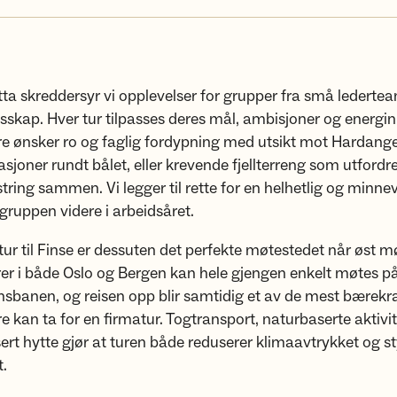
ta skreddersyr vi opplevelser for grupper fra små lederteam
esskap. Hver tur tilpasses deres mål, ambisjoner og energin
e ønsker ro og faglig fordypning med utsikt mot Hardange
lasjoner rundt bålet, eller krevende fjellterreng som utfordr
ring sammen. Vi legger til rette for en helhetlig og minnev
gruppen videre i arbeidsåret.
ur til Finse er dessuten det perfekte møtestedet når øst mø
er i både Oslo og Bergen kan hele gjengen enkelt møtes p
banen, og reisen opp blir samtidig et av de mest bærekra
e kan ta for en firmatur. Togtransport, naturbaserte aktivi
isert hytte gjør at turen både reduserer klimaavtrykket og s
t.