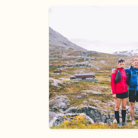
Skreddersydde konseptturer til teamet dit