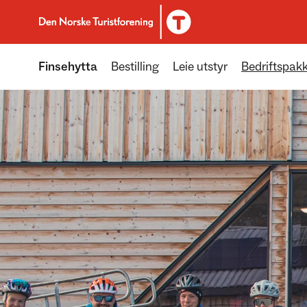
Til DNT.no forside
Finsehytta
Bestilling
Leie utstyr
Bedriftspak