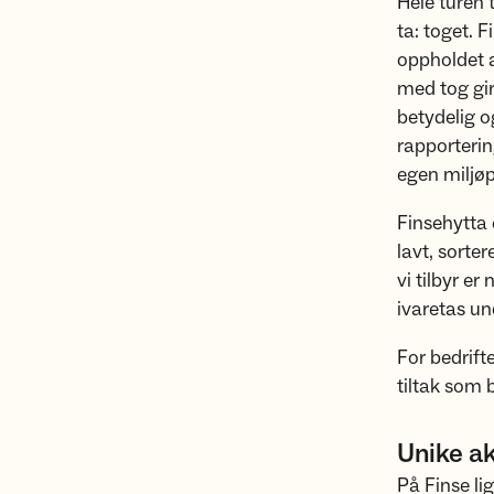
Hele turen 
ta: toget. F
oppholdet a
med tog gir
betydelig o
rapporterin
egen miljøp
Finsehytta 
lavt, sorte
vi tilbyr e
ivaretas un
For bedrift
tiltak som 
Unike ak
På Finse lig