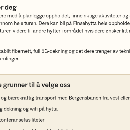
er deg
dere med å planlegge oppholdet, finne riktige aktiviteter og 
ennom hele turen. Dere kan bli på Finsehytta hele oppholdet,
uren videre til andre hytter i området hvis dere ønsker litt
abilt fibernett, full 5G-dekning og det dere trenger av teknis
amlinger.
 grunner til å velge oss
 og bærekraftig transport med Bergensbanen fra vest eller
5g dekning og wifi på hytta
konferansefasiliteter