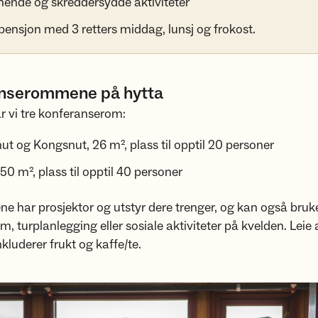
ende og skreddersydde aktiviteter
ensjon med 3 retters middag, lunsj og frokost.
nserommene på hytta
r vi tre konferanserom:
t og Kongsnut, 26 m², plass til opptil 20 personer
50 m², plass til opptil 40 personer
e har prosjektor og utstyr dere trenger, og kan også bruke
, turplanlegging eller sosiale aktiviteter på kvelden. Leie 
luderer frukt og kaffe/te.