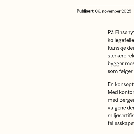
Publisert:
06. november 2025
På Finsehyt
kollegafell
Kanskje der
sterkere re
bygger mest
som følger 
En konseptt
Med kontor
med Bergens
valgene der
miljøsertif
fellesskape