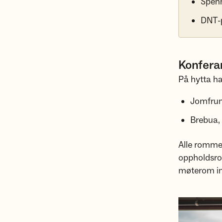
Spenn
DNT-p
Konfera
På hytta ha
Jomfrunu
Brebua, 
Alle rommen
oppholdsrom
møterom ink