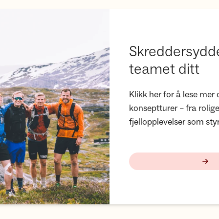
t
Skreddersydde 
teamet ditt
Klikk her for å lese me
konseptturer – fra rolig
fjellopplevelser som st