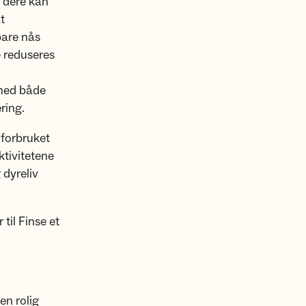
e dere kan
t
bare nås
e reduseres
 med både
ring.
iforbruket
ktivitetene
 dyreliv
til Finse et
en rolig