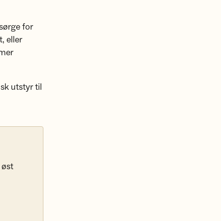
sørge for
 eller
 mer
k utstyr til
 øst