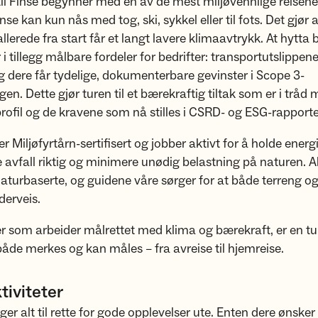
til Finse begynner med en av de mest miljøvennlige reisen
inse kan kun nås med tog, ski, sykkel eller til fots. Det gjør a
llerede fra start får et langt lavere klimaavtrykk. At hytta 
 i tillegg målbare fordeler for bedrifter: transportutslippen
g dere får tydelige, dokumenterbare gevinster i Scope 3-
gen. Dette gjør turen til et bærekraftig tiltak som er i tråd
rofil og de kravene som nå stilles i CSRD- og ESG-rapporte
er Miljøfyrtårn-sertifisert og jobber aktivt for å holde energ
re avfall riktig og minimere unødig belastning på naturen. A
r naturbaserte, og guidene våre sørger for at både terreng og
derveis.
er som arbeider målrettet med klima og bærekraft, er en tur 
både merkes og kan måles – fra avreise til hjemreise.
tiviteter
ger alt til rette for gode opplevelser ute. Enten dere ønsker 