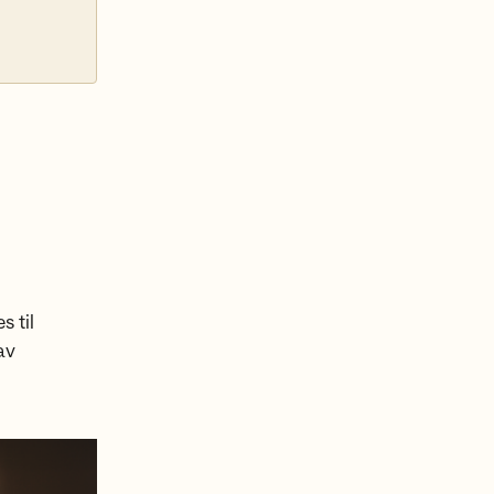
s til
av