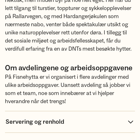
hektisk, men fritiden byr på noe helt eget: Her har du
lett tilgang til turstier, toppturer og sykkelopplevelser
på Rallarvegen, og med Hardangerjøkulen som
nærmeste nabo, venter både spektakulær utsikt og
unike naturopplevelser rett utenfor døra. I tillegg til
det sosiale miljøet og arbeidsfellesskapet, får du
verdifull erfaring fra en av DNTs mest besøkte hytter.
Om avdelingene og arbeidsoppgavene
På Fisnehytta er vi organisert i flere avdelinger med
ulike arbeidsoppgaver. Uansett avdeling så jobber vi
som et team, noe som innebærer at vi hjelper
hverandre når det trengs!
Servering og renhold