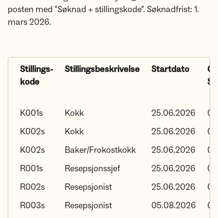
posten med "Søknad + stillingskode". Søknadfrist: 1.
mars 2026.
Stillings-
Stillingsbeskrivelse
Startdato
Ca
kode
Sl
K001s
Kokk
25.06.2026
05
K002s
Kokk
25.06.2026
05
K002s
Baker/Frokostkokk
25.06.2026
05
R001s
Resepsjonssjef
25.06.2026
05
R002s
Resepsjonist
25.06.2026
05
R003s
Resepsjonist
05.08.2026
05