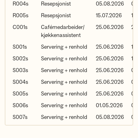
R004s
Resepsjonist
05.08.2026
05
R005s
Resepsjonist
15.07.2026
15
C001s
Cafémedarbeider/
25.06.2026
29
kjøkkenassistent
S001s
Servering + renhold
25.06.2026
10
S002s
Servering + renhold
25.06.2026
10
S003s
Servering + renhold
25.06.2026
05
S004s
Servering + renhold
25.06.2026
05
S005s
Servering + renhold
25.06.2026
05
S006s
Servering + renhold
01.05.2026
05
S007s
Servering + renhold
05.08.2026
05