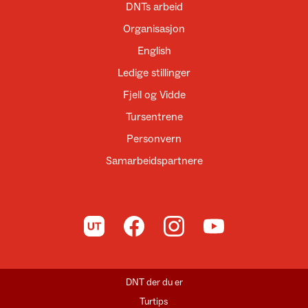
DNTs arbeid
Organisasjon
English
Ledige stillinger
Fjell og Vidde
Tursentrene
Personvern
Samarbeidspartnere
Til UT.no
Til DNT på Facebook
Til DNT på Instagram
Til DNT på YouTube
DNT der du er
Turtips