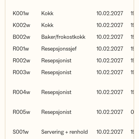
K001w
Kokk
10.02.2027
19.
K002w
Kokk
10.02.2027
19.
B002w
Baker/frokostkokk
10.02.2027
19.
R001w
Resepsjonssjef
10.02.2027
19.
R002w
Resepsjonist
10.02.2027
19.
R003w
Resepsjonist
10.02.2027
19.
R004w
Resepsjonist
10.02.2027
19.
R005w
Resepsjonist
10.02.2027
03.
S001w
Servering + renhold
10.02.2027
19.