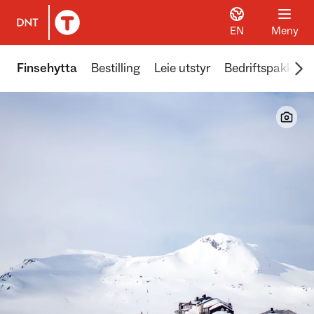
EN
Meny
Til DNT.no forside
Scr
Finsehytta
Bestilling
Leie utstyr
Bedriftspakker