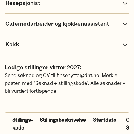
Resepsjonist
Cafémedarbeider og kjøkkenassistent
Kokk
Ledige stillinger vinter 2027:
Send søknad og CV til finsehytta@dnt.no. Merk e-
posten med "Søknad + stillingskode". Alle søknader vil
bli vurdert fortløpende
Stillings-
Stillingsbeskrivelse
Startdato
Ca.
kode
Slu