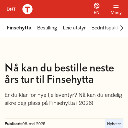
EN
Meny
Til DNT.no forside
Scr
Finsehytta
Bestilling
Leie utstyr
Bedriftspakker
Nå kan du bestille neste
års tur til Finsehytta
Er du klar for nye fjelleventyr? Nå kan du endelig
sikre deg plass på Finsehytta i 2026!
Publisert:
08. mai 2025
Nyheter