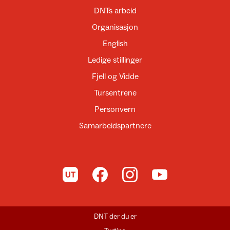
DNTs arbeid
Organisasjon
English
Ledige stillinger
Fjell og Vidde
Tursentrene
Personvern
Samarbeidspartnere
Til UT.no
Til DNT på Facebook
Til DNT på Instagram
Til DNT på YouTube
DNT der du er