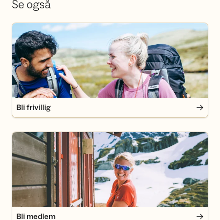
Se også
Bli frivillig
Bli frivillig
Bli medlem
Bli medlem