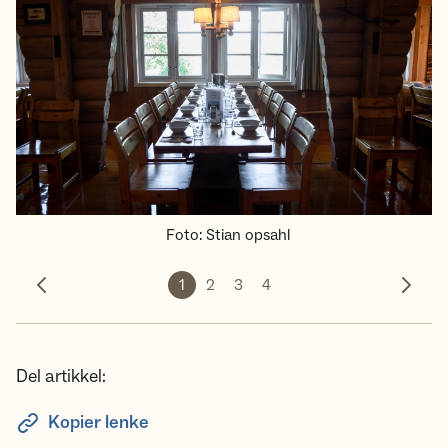
Foto
:
Stian opsahl
1
2
3
4
Forrige bilde
Neste 
Del artikkel:
Kopier lenke