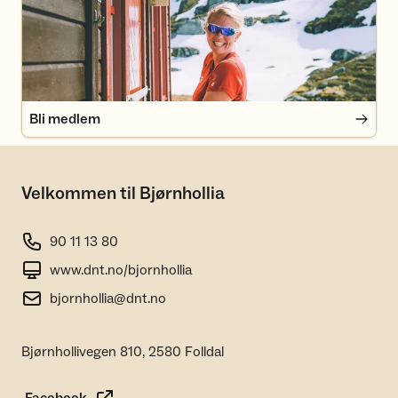
Bli medlem
Velkommen til Bjørnhollia
90 11 13 80
www.dnt.no/bjornhollia
bjornhollia@dnt.no
Bjørnhollivegen 810, 2580 Folldal