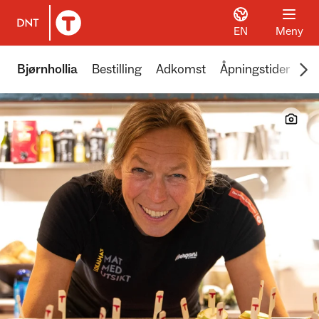
EN
Meny
Til DNT.no forside
Scr
Bjørnhollia
Bestilling
Adkomst
Åpningstider
Pr