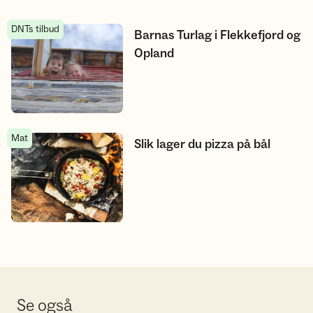
DNTs tilbud
Barnas Turlag i Flekkefjord og Opland
Barnas Turlag i Flekkefjord og
Opland
Mat
Slik lager du pizza på bål
Slik lager du pizza på bål
Se også