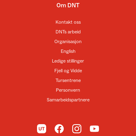
Om DNT
Kontakt oss
DNTs arbeid
Organisasjon
English
Ledige stillinger
Fjell og Vidde
Tursentrene
Personvern
Samarbeidspartnere
Til UT.no
Til DNT på Facebook
Til DNT på Instagram
Til DNT på YouTube