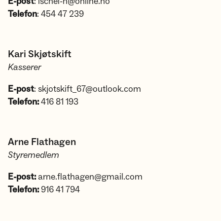
E-post
: ischei-n@online.no
Telefon
: 454 47 239
Kari Skjøtskift
Kasserer
E-post
: skjotskift_67@outlook.com
Telefon:
416 81 193
Arne Flathagen
Styremedlem
E-post:
arne.flathagen@gmail.com
Telefon:
916 41 794