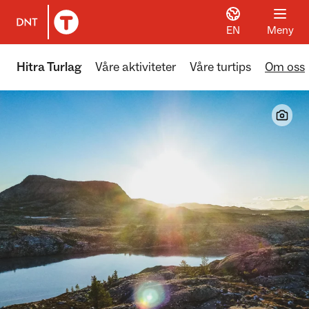
EN
Meny
Til DNT.no forside
Hitra Turlag
Våre aktiviteter
Våre turtips
Om oss