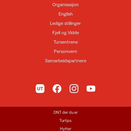
Organisasjon
English
Ledige stillinger
Fjell og Vidde
Tursentrene
Personvern
Samarbeidspartnere
Til UT.no
Til DNT på Facebook
Til DNT på Instagram
Til DNT på YouTube
DNT der du er
Turtips
Hytter