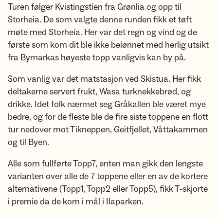
Turen følger Kvistingstien fra Grønlia og opp til
Storheia. De som valgte denne runden fikk et tøft
møte med Storheia. Her var det regn og vind og de
første som kom dit ble ikke belønnet med herlig utsikt
fra Bymarkas høyeste topp vanligvis kan by på.
Som vanlig var det matstasjon ved Skistua. Her fikk
deltakerne servert frukt, Wasa turknekkebrød, og
drikke. Idet folk nærmet seg Gråkallen ble været mye
bedre, og for de fleste ble de fire siste toppene en flott
tur nedover mot Tikneppen, Geitfjellet, Våttakammen
og til Byen.
Alle som fullførte Topp7, enten man gikk den lengste
varianten over alle de 7 toppene eller en av de kortere
alternativene (Topp1, Topp2 eller Topp5), fikk T-skjorte
i premie da de kom i mål i Ilaparken.