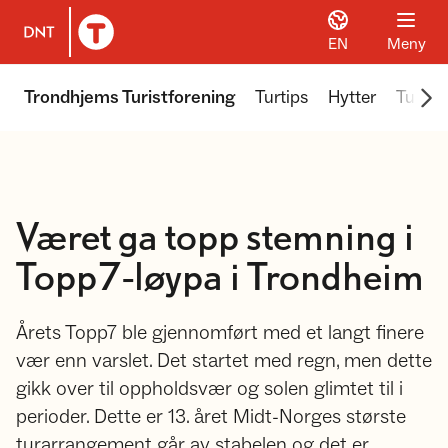
EN
Meny
Til DNT.no forside
Scr
Trondhjems Turistforening
Turtips
Hytter
Turer 
Været ga topp stemning i
Topp7-løypa i Trondheim
Årets Topp7 ble gjennomført med et langt finere
vær enn varslet. Det startet med regn, men dette
gikk over til oppholdsvær og solen glimtet til i
perioder. Dette er 13. året Midt-Norges største
turarrangement går av stabelen og det er