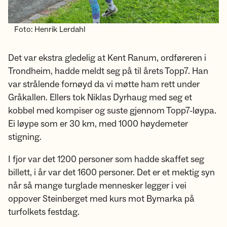
Foto: Henrik Lerdahl
Det var ekstra gledelig at Kent Ranum, ordføreren i
Trondheim, hadde meldt seg på til årets Topp7. Han
var strålende fornøyd da vi møtte ham rett under
Gråkallen. Ellers tok Niklas Dyrhaug med seg et
kobbel med kompiser og suste gjennom Topp7-løypa.
Ei løype som er 30 km, med 1000 høydemeter
stigning.
I fjor var det 1200 personer som hadde skaffet seg
billett, i år var det 1600 personer. Det er et mektig syn
når så mange turglade mennesker legger i vei
oppover Steinberget med kurs mot Bymarka på
turfolkets festdag.