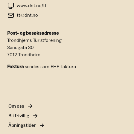
www.dnt.no/tt
tt@dnt.no
Post- og besøksadresse
Trondhjems Turistforening
Sandgata 30
7012 Trondheim
Faktura
sendes som EHF-faktura
Om oss
Bli frivillig
Åpningstider