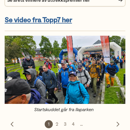
Se årets vinnere av uttrekkspremier her
Se video fra Topp7 her
Startskuddet går fra Ilaparken
1
2
3
4
...
Forrige bilde
Neste 