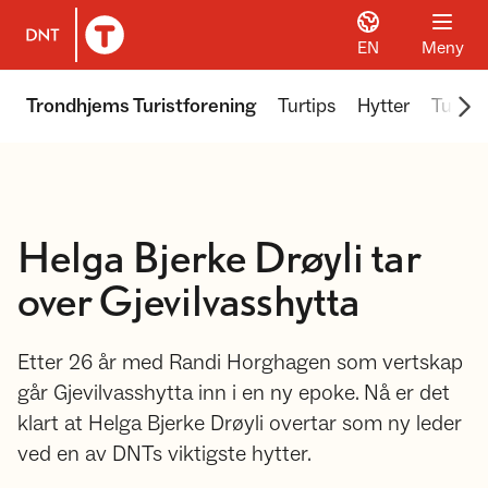
EN
Meny
Til DNT.no forside
Scr
Trondhjems Turistforening
Turtips
Hytter
Turer 
Helga Bjerke Drøyli tar
over Gjevilvasshytta
Etter 26 år med Randi Horghagen som vertskap
går Gjevilvasshytta inn i en ny epoke. Nå er det
klart at Helga Bjerke Drøyli overtar som ny leder
ved en av DNTs viktigste hytter.