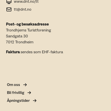
www.dnt.no/tt
tt@dnt.no
Post- og besøksadresse
Trondhjems Turistforening
Sandgata 30
7012 Trondheim
Faktura
sendes som EHF-faktura
Om oss
Bli frivillig
Åpningstider