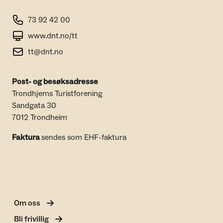
73 92 42 00
www.dnt.no/tt
tt@dnt.no
Post- og besøksadresse
Trondhjems Turistforening
Sandgata 30
7012 Trondheim
Faktura
sendes som EHF-faktura
Om oss
Bli frivillig