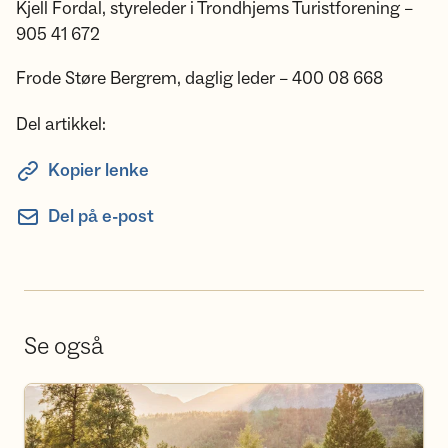
Kjell Fordal, styreleder i Trondhjems Turistforening –
905 41 672
Frode Støre Bergrem, daglig leder – 400 08 668
Del artikkel:
Kopier lenke
Del på e-post
Se også
Bestill overnatting på hyttene