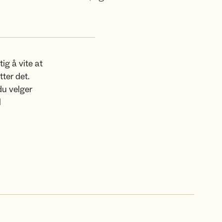
ig å vite at
ter det.
du velger
l