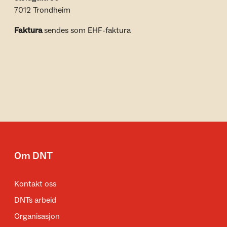
7012 Trondheim
Faktura
sendes som EHF-faktura
Om DNT
Kontakt oss
DNTs arbeid
Organisasjon