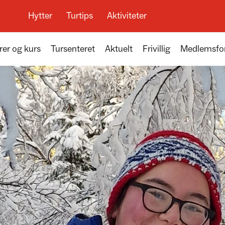
Hytter
Turtips
Aktiviteter
rer og kurs
Tursenteret
Aktuelt
Frivillig
Medlemsfor