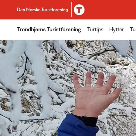
Til DNT.no forside
Trondhjems Turistforening
Turtips
Hytter
Tu