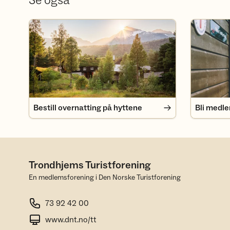
Se også
Bestill overnatting på hyttene
Bli medlem
Bestill overnatting på hyttene
Bli medl
Trondhjems Turistforening
En medlemsforening i Den Norske Turistforening
73 92 42 00
www.dnt.no/tt