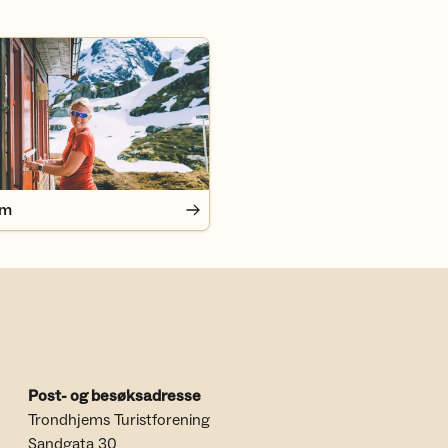
em
Post- og besøksadresse
Trondhjems Turistforening
Sandgata 30