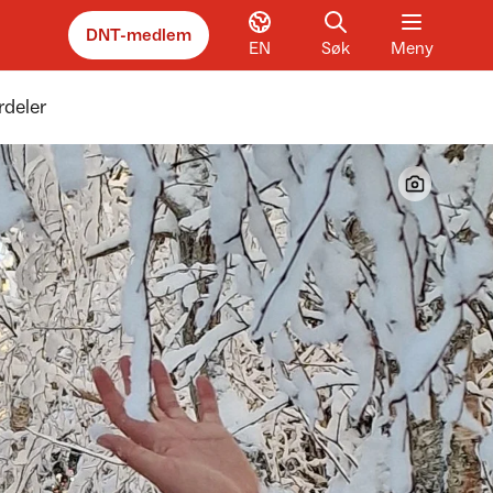
DNT-medlem
EN
Søk
Meny
deler