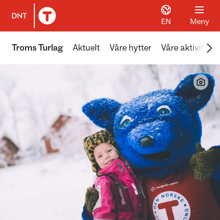
EN
Meny
Til DNT.no forside
Scr
Troms Turlag
Aktuelt
Våre hytter
Våre aktiviteter