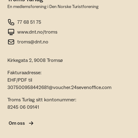
En medlemsforening i Den Norske Turistforening
77 68 51 75
www.dnt.no/troms
troms@dnt.no
Kirkegata 2, 9008 Tromsø
Fakturaadresse:
EHF/PDF til
307500958442681@voucher.24sevenoffice.com
Troms Turlag sitt kontonummer:
8245 06 09141
Om oss