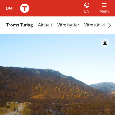
EN
Meny
Til DNT.no forside
Scr
Troms Turlag
Aktuelt
Våre hytter
Våre aktiviteter