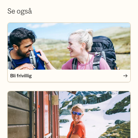
Se også
Bli frivillig
Bli frivillig
Bli medlem