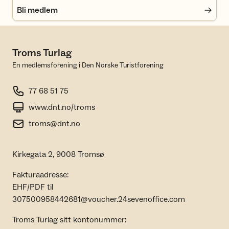
Bli medlem
Troms Turlag
En medlemsforening i Den Norske Turistforening
77 68 51 75
www.dnt.no/troms
troms@dnt.no
Kirkegata 2, 9008 Tromsø
Fakturaadresse:
EHF/PDF til
307500958442681@voucher.24sevenoffice.com
Troms Turlag sitt kontonummer: