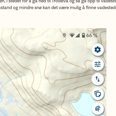
n, i stedet for å gå ned til Trollelva og så gå opp til vadest
nstand og mindre snø kan det være mulig å finne vadested