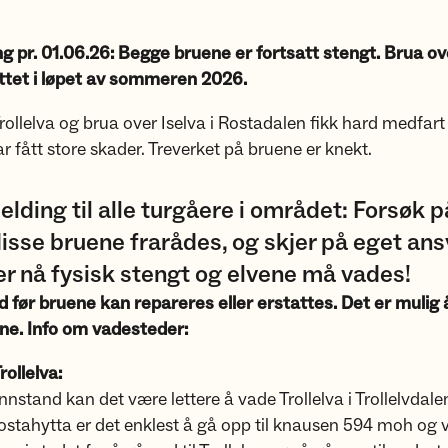
 pr. 01.06.26: Begge bruene er fortsatt stengt. Brua ove
tattet i løpet av sommeren 2026.
rollelva og brua over Iselva i Rostadalen fikk hard medfart
r fått store skader. Treverket på bruene er knekt.
elding til alle turgåere i området: Forsøk p
isse bruene frarådes, og skjer på eget ans
r nå fysisk stengt og elvene må vades!
tid før bruene kan repareres eller erstattes. Det er mulig
ne. Info om vadesteder:
ollelva:
nnstand kan det være lettere å vade Trollelva i Trollelvdale
stahytta er det enklest å gå opp til knausen 594 moh og 