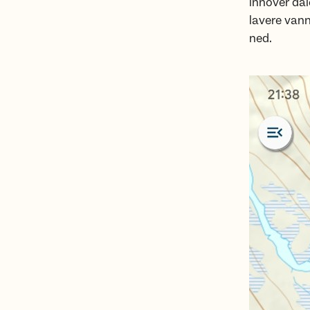
innover dale
lavere van
ned.