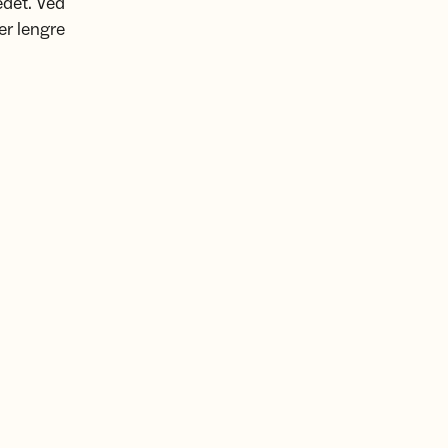
edet. Ved
er lengre