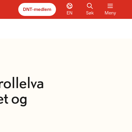
DNT-medlem
EN
Søk
Meny
rollelva
et og