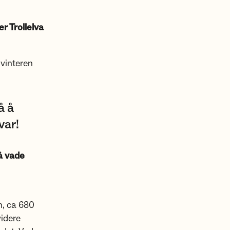
r Trollelva
 vinteren
å å
var!
 å vade
n, ca 680
videre