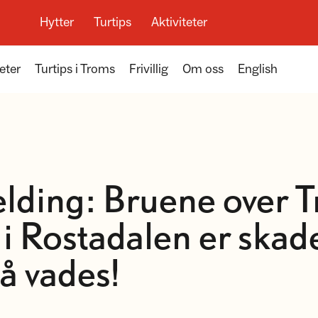
Hytter
Turtips
Aktiviteter
eter
Turtips i Troms
Frivillig
Om oss
English
elding: Bruene over T
 i Rostadalen er skad
å vades!