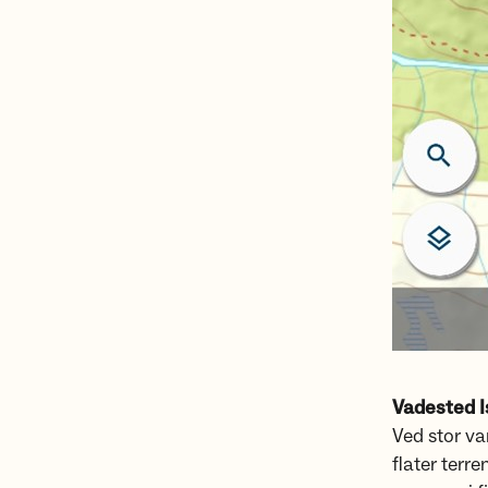
Vadested I
Ved stor va
flater terre