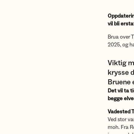
Oppdatering
vil bli ers
Brua over T
2025, og ha
Viktig m
krysse d
Bruene e
Det vil ta 
begge elve
Vadested Tr
Ved stor va
moh. Fra Ro