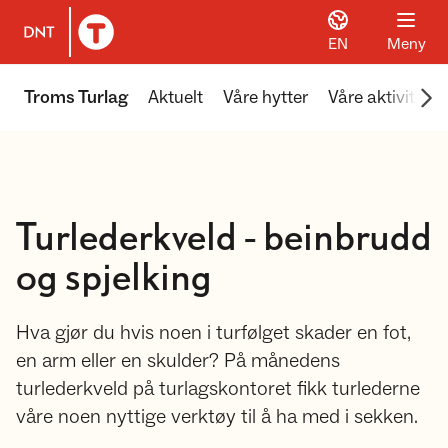
EN
Meny
Til DNT.no forside
Scr
Troms Turlag
Aktuelt
Våre hytter
Våre aktiviteter
Turlederkveld - beinbrudd
og spjelking
Hva gjør du hvis noen i turfølget skader en fot,
en arm eller en skulder? På månedens
turlederkveld på turlagskontoret fikk turlederne
våre noen nyttige verktøy til å ha med i sekken.