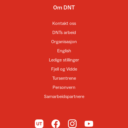
Om DNT
Kontakt oss
DNTs arbeid
Organisasjon
English
Ledige stillinger
Fjell og Vidde
Tursentrene
Personvern
Samarbeidspartnere
Til UT.no
Til DNT på Facebook
Til DNT på Instagram
Til DNT på YouTube